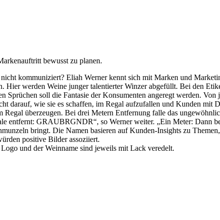
arkenauftritt bewusst zu planen.
s nicht kommuniziert? Eliah Werner kennt sich mit Marken und Marketin
 Hier werden Weine junger talentierter Winzer abgefüllt. Bei den Etikette
hen Sprüchen soll die Fantasie der Konsumenten angeregt werden. Von j
icht darauf, wie sie es schaffen, im Regal aufzufallen und Kunden mit 
m Regal überzeugen. Bei drei Metern Entfernung falle das ungewöhnli
Vokale entfernt: GRAUBRGNDR“, so Werner weiter. „Ein Meter: Dann bef
nzeln bringt. Die Namen basieren auf Kunden-Insights zu Themen, die
den positive Bilder assoziiert.
 Logo und der Weinname sind jeweils mit Lack veredelt.