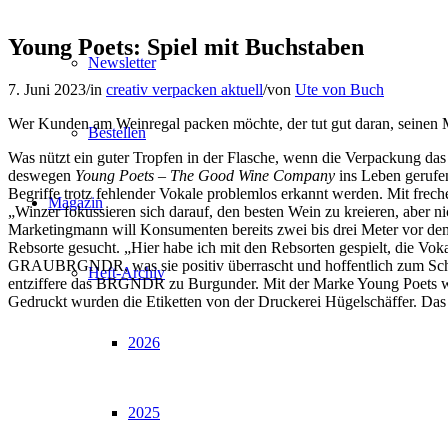
Young Poets: Spiel mit Buchstaben
Newsletter
7. Juni 2023
/
in
creativ verpacken aktuell
/
von
Ute von Buch
Wer Kunden am Weinregal packen möchte, der tut gut daran, seinen M
Bestellen
Was nützt ein guter Tropfen in der Flasche, wenn die Verpackung da
deswegen
Young Poets – The Good Wine Company
ins Leben gerufen.
Begriffe trotz fehlender Vokale problemlos erkannt werden. Mit frec
Magazin
„Winzer fokussieren sich darauf, den besten Wein zu kreieren, aber n
Marketingmann will Konsumenten bereits zwei bis drei Meter vor de
Rebsorte gesucht. „Hier habe ich mit den Rebsorten gespielt, die 
GRAUBRGNDR, was sie positiv überrascht und hoffentlich zum Schmu
Heft-Archiv
entziffere das BRGNDR zu Burgunder. Mit der Marke Young Poets wür
Gedruckt wurden die Etiketten von der Druckerei Hügelschäffer. Das
2026
2025