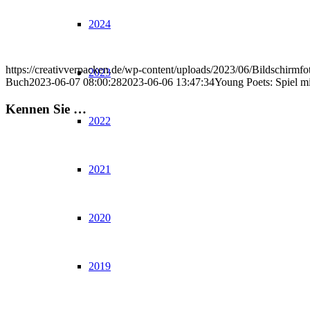
2024
https://creativverpacken.de/wp-content/uploads/2023/06/Bildschir
2023
Buch
2023-06-07 08:00:28
2023-06-06 13:47:34
Young Poets: Spiel m
Kennen Sie …
2022
2021
2020
2019