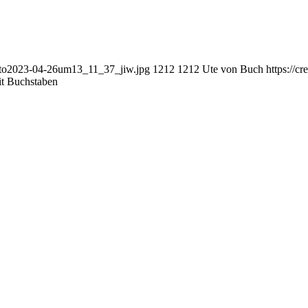
mfoto2023-04-26um13_11_37_jiw.jpg
1212
1212
Ute von Buch
https://c
it Buchstaben