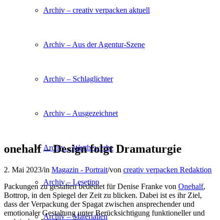
Archiv – creativ verpacken aktuell
Archiv – Aus der Agentur-Szene
Archiv – Schlaglichter
Archiv – Ausgezeichnet
onehalf – Design folgt Dramaturgie
Archiv – Wettbewerbe
2. Mai 2023
/
in
Magazin - Portrait
/
von
creativ verpacken Redaktion
Archiv – Lesetipp
Packungen zu gestalten bedeutet für Denise Franke von
Onehalf
,
Bottrop, in den Spiegel der Zeit zu blicken. Dabei ist es ihr Ziel,
dass der Verpackung der Spagat zwischen ansprechender und
emotionaler Gestaltung unter Berücksichtigung funktioneller und
Archiv – Materialien