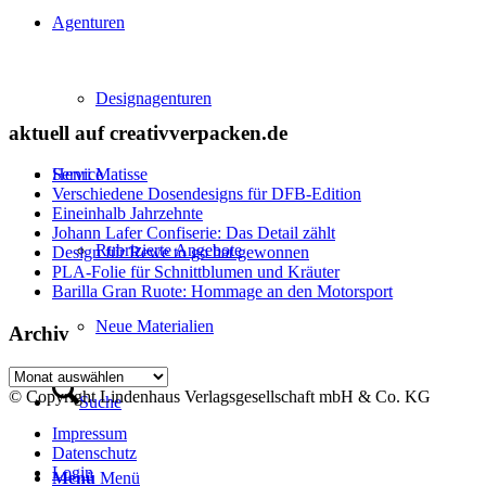
Agenturen
Designagenturen
aktuell auf creativverpacken.de
Service
Henri Matisse
Verschiedene Dosendesigns für DFB-Edition
Eineinhalb Jahrzehnte
Johann Lafer Confiserie: Das Detail zählt
Rubrizierte Angebote
Design für Rewe to go hat gewonnen
PLA-Folie für Schnittblumen und Kräuter
Barilla Gran Ruote: Hommage an den Motorsport
Neue Materialien
Archiv
Archiv
© Copyright Lindenhaus Verlagsgesellschaft mbH & Co. KG
Suche
Impressum
Datenschutz
Login
Menü
Menü