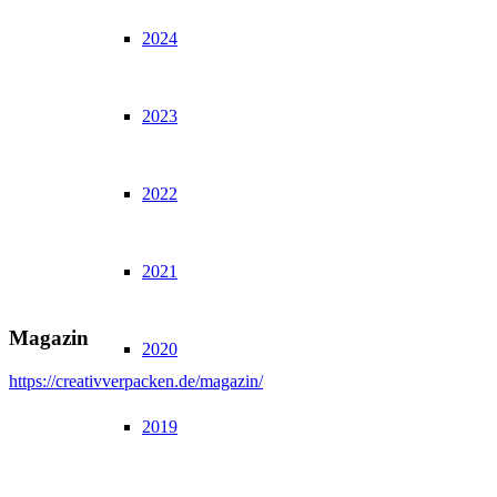
2024
2023
2022
2021
Magazin
2020
https://creativverpacken.de/magazin/
2019