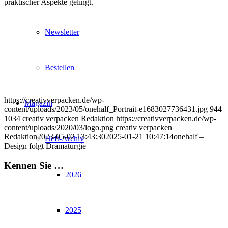
praktischer Aspekte gelingt.
Newsletter
Bestellen
https://creativverpacken.de/wp-
Magazin
content/uploads/2023/05/onehalf_Portrait-e1683027736431.jpg
944
1034
creativ verpacken Redaktion
https://creativverpacken.de/wp-
content/uploads/2020/03/logo.png
creativ verpacken
Redaktion
2023-05-02 13:43:30
2025-01-21 10:47:14
onehalf –
Heft-Archiv
Design folgt Dramaturgie
Kennen Sie …
2026
2025