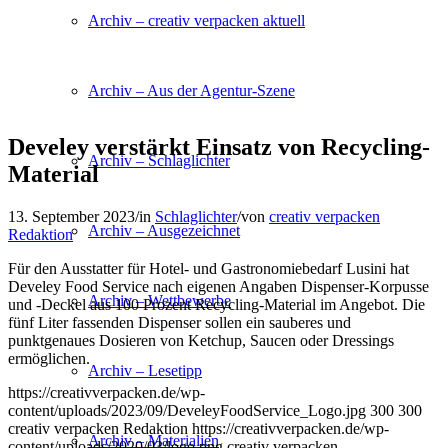
Archiv – creativ verpacken aktuell
Archiv – Aus der Agentur-Szene
Develey verstärkt Einsatz von Recycling-
Archiv – Schlaglichter
Material
13. September 2023
/
in
Schlaglichter
/
von
creativ verpacken
Archiv – Ausgezeichnet
Redaktion
Für den Ausstatter für Hotel- und Gastronomiebedarf Lusini hat
Develey Food Service nach eigenen Angaben Dispenser-Korpusse
Archiv – Wettbewerbe
und -Deckel aus 100 Prozent Recycling-Material im Angebot. Die
fünf Liter fassenden Dispenser sollen ein sauberes und
punktgenaues Dosieren von Ketchup, Saucen oder Dressings
ermöglichen.
Archiv – Lesetipp
https://creativverpacken.de/wp-
content/uploads/2023/09/DeveleyFoodService_Logo.jpg
300
300
creativ verpacken Redaktion
https://creativverpacken.de/wp-
Archiv – Materialien
content/uploads/2020/03/logo.png
creativ verpacken