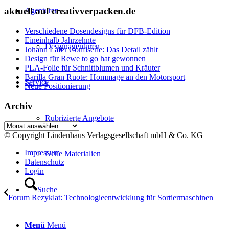
aktuell auf creativverpacken.de
Agenturen
Verschiedene Dosendesigns für DFB-Edition
Eineinhalb Jahrzehnte
Designagenturen
Johann Lafer Confiserie: Das Detail zählt
Design für Rewe to go hat gewonnen
PLA-Folie für Schnittblumen und Kräuter
Barilla Gran Ruote: Hommage an den Motorsport
Service
Neue Positionierung
Archiv
Rubrizierte Angebote
Archiv
© Copyright Lindenhaus Verlagsgesellschaft mbH & Co. KG
Impressum
Neue Materialien
Datenschutz
Login
Suche
Forum Rezyklat: Technologieentwicklung für Sortiermaschinen
Menü
Menü