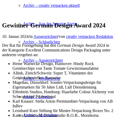
Archiv – creativ verpacken aktuell
Archiv – Aus der Agentur-Szene
Gewinner German Design Award 2024
10. Januar 2024
/
in
Ausgezeichnet
/
von
creativ verpacken Redaktion
Archiv – Schlaglichter
Der Rat für Formgebung hat den
German Design Award
2024 in
der Kategorie Excellent Communications Design Packaging unter
anderem vergeben an:
Archiv – Ausgezeichnet
Heine Warnecke Design, Hannover: Hindy Rock
Gemüsechips von Tante Tomate Gewürzmanufaktur
Allink, Zürich/Schweiz: Super T, Vitamintee des
Getränkeherstellers Ramseier
Archiv – Wettbewerbe
Magellan, Düsseldorf: Sonder-Verpackungsdesign für
Eigenmarken für 50 Jahre Lidl, Lidl Dienstleistung
Elfenbein Studios, Hamburg: Haarfarbe Colour Alchemy von
Schwarzkopf Professional
Archiv – Lesetipp
Karl Knauer: Stella Artois Premiumbier-Verpackung von AB
InBev
Leonhard Kurz Stiftung für Muster-Verpackung Boxes No. 2
Archiv – Materialien
Katjes Greenfood, Designstudio B.O.B., Morphoria: