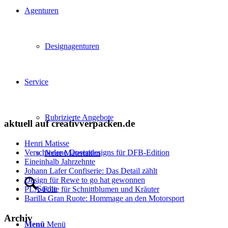
Agenturen
Designagenturen
Service
Rubrizierte Angebote
aktuell auf creativverpacken.de
Henri Matisse
Verschiedene Dosendesigns für DFB-Edition
Neue Materialien
Eineinhalb Jahrzehnte
Johann Lafer Confiserie: Das Detail zählt
Design für Rewe to go hat gewonnen
Suche
PLA-Folie für Schnittblumen und Kräuter
Barilla Gran Ruote: Hommage an den Motorsport
Archiv
Menü
Menü