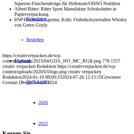
Squeeze-Flaschendesign für Hellotaste/OHSO Nutrition
Alfred Ritter: Ritter Sport Manufaktur Schokoladen in
Papierverpackung
Newsletter
HW Hochhaus Agentur, Köln: Frühstückszerealien Wholey
von Green Grizly
Bestellen
https://creativverpacken.de/wp-
Magazin
content/uploads/2023/04/GDA_HO_MC_RGB.png
778
1557
creativ verpacken Redaktion
https://creativverpacken.de/wp-
content/uploads/2020/03/logo.png
creativ verpacken
Redaktion
2024-01-10 08:00:33
2024-07-26 12:15:35
Gewinner
Heft-Archiv
German Design Award 2024
2026
2025
Kennen Sie …