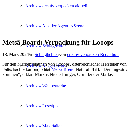
Archiv – creativ verpacken aktuell
Archiv – Aus der Agentur-Szene
Metsä Board: Verpackung für Looops
Archiv – Schlaglichter
18. März 2024
/
in
Schlaglichter
/
von
creativ verpacken Redaktion
Für den Markenrelaunch von Looops, österreichischer Hersteller von 
Archiv – Ausgezeichnet
Faltschachtelkartonqualität
Metsä Board
Natural FBB. „Der ungestrich
kommen“, erklärt Markus Niederfriniger, Gründer der Marke.
Archiv – Wettbewerbe
Archiv – Lesetipp
Archiv – Materialien