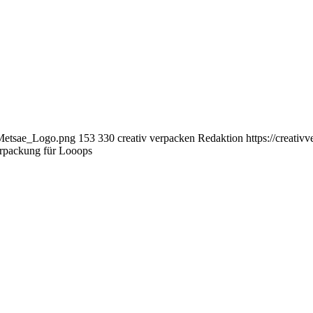
_Metsae_Logo.png
153
330
creativ verpacken Redaktion
https://creati
rpackung für Looops