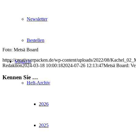
Newsletter
Bestellen
Foto: Metsä Board
https://creativverpacken.de/wp-content/uploads/2022/08/Kachel_02
Magazin
Redaktion
2024-03-18 10:00:18
2024-07-26 12:13:47
Metsä Board: Ve
Kennen Sie …
Heft-Archiv
2026
2025