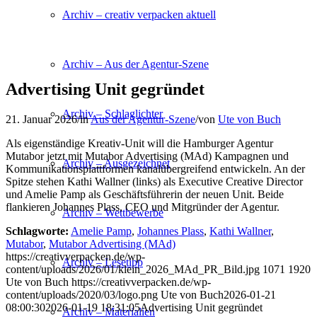
Archiv – creativ verpacken aktuell
Archiv – Aus der Agentur-Szene
Advertising Unit gegründet
Archiv – Schlaglichter
21. Januar 2026
/
in
Aus der Agentur-Szene
/
von
Ute von Buch
Als eigenständige Kreativ-Unit will die Hamburger Agentur
Mutabor jetzt mit Mutabor Advertising (MAd) Kampagnen und
Archiv – Ausgezeichnet
Kommunikationsplattformen kanalübergreifend entwickeln. An der
Spitze stehen Kathi Wallner (links) als Executive Creative Director
und Amelie Pamp als Geschäftsführerin der neuen Unit. Beide
flankieren Johannes Plass, CEO und Mitgründer der Agentur.
Archiv – Wettbewerbe
Schlagworte:
Amelie Pamp
,
Johannes Plass
,
Kathi Wallner
,
Mutabor
,
Mutabor Advertising (MAd)
https://creativverpacken.de/wp-
Archiv – Lesetipp
content/uploads/2026/01/klein_2026_MAd_PR_Bild.jpg
1071
1920
Ute von Buch
https://creativverpacken.de/wp-
content/uploads/2020/03/logo.png
Ute von Buch
2026-01-21
08:00:30
2026-01-19 18:31:05
Advertising Unit gegründet
Archiv – Materialien