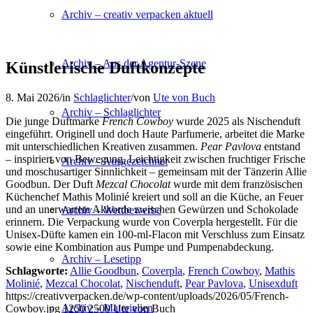
Archiv – creativ verpacken aktuell
Archiv – Aus der Agentur-Szene
Künstlerische Duftkonzepte
8. Mai 2026
/
in
Schlaglichter
/
von
Ute von Buch
Archiv – Schlaglichter
Die junge Duftmarke
French Cowboy
wurde 2025 als Nischenduft
eingeführt. Originell und doch Haute Parfumerie, arbeitet die Marke
mit unterschiedlichen Kreativen zusammen.
Pear Pavlova
entstand
– inspiriert von Bewegung, Leichtigkeit zwischen fruchtiger Frische
Archiv – Ausgezeichnet
und moschusartiger Sinnlichkeit – gemeinsam mit der Tänzerin Allie
Goodbun. Der Duft
Mezcal Chocolat
wurde mit dem französischen
Küchenchef Mathis Molinié kreiert und soll an die Küche, an Feuer
und an unerwartete Akkorde zwischen Gewürzen und Schokolade
Archiv – Wettbewerbe
erinnern. Die Verpackung wurde von Coverpla hergestellt. Für die
Unisex-Düfte kamen ein 100-ml-Flacon mit Verschluss zum Einsatz
sowie eine Kombination aus Pumpe und Pumpenabdeckung.
Archiv – Lesetipp
Schlagworte:
Allie Goodbun
,
Coverpla
,
French Cowboy
,
Mathis
Molinié
,
Mezcal Chocolat
,
Nischenduft
,
Pear Pavlova
,
Unisexduft
https://creativverpacken.de/wp-content/uploads/2026/05/French-
Archiv – Materialien
Cowboy.jpg
1250
2500
Ute von Buch