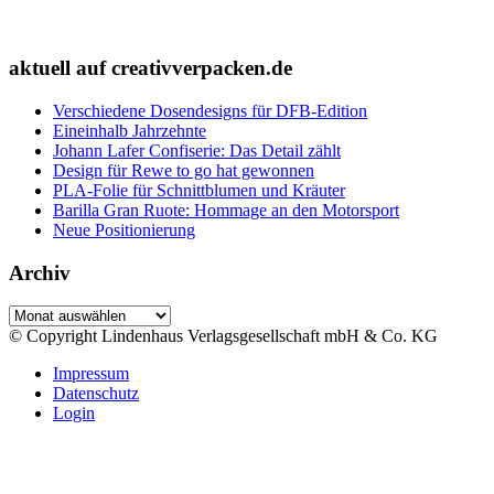
aktuell auf creativverpacken.de
Verschiedene Dosendesigns für DFB-Edition
Eineinhalb Jahrzehnte
Johann Lafer Confiserie: Das Detail zählt
Design für Rewe to go hat gewonnen
PLA-Folie für Schnittblumen und Kräuter
Barilla Gran Ruote: Hommage an den Motorsport
Neue Positionierung
Archiv
Archiv
© Copyright Lindenhaus Verlagsgesellschaft mbH & Co. KG
Impressum
Datenschutz
Login