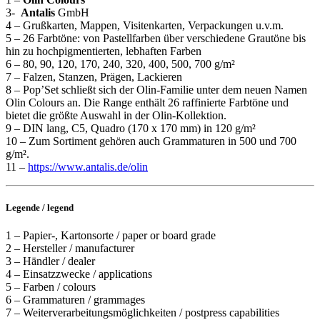
3-
Antalis
GmbH
4 – Grußkarten, Mappen, Visitenkarten, Verpackungen u.v.m.
5 – 26 Farbtöne: von Pastellfarben über verschiedene Grautöne bis
hin zu hochpigmentierten, lebhaften Farben
6 – 80, 90, 120, 170, 240, 320, 400, 500, 700 g/m²
7 – Falzen, Stanzen, Prägen, Lackieren
8 – Pop’Set schließt sich der Olin-Familie unter dem neuen Namen
Olin Colours an. Die Range enthält 26 raffinierte Farbtöne und
bietet die größte Auswahl in der Olin-Kollektion.
9 – DIN lang, C5, Quadro (170 x 170 mm) in 120 g/m²
10 – Zum Sortiment gehören auch Grammaturen in 500 und 700
g/m².
11 –
https://www.antalis.de/olin
Legende / legend
1 – Papier-, Kartonsorte / paper or board grade
2 – Hersteller / manufacturer
3 – Händler / dealer
4 – Einsatzzwecke / applications
5 – Farben / colours
6 – Grammaturen / grammages
7 – Weiterverarbeitungsmöglichkeiten / postpress capabilities