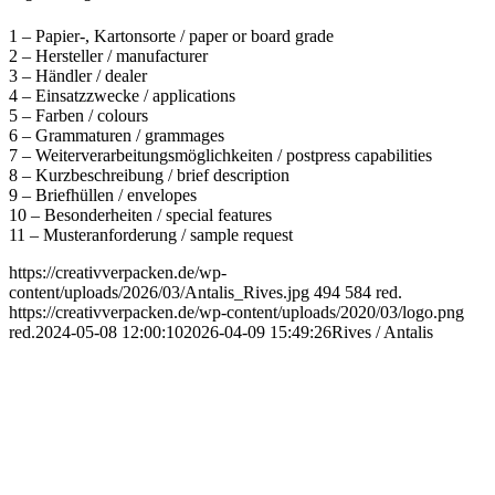
1 – Papier-, Kartonsorte / paper or board grade
2 – Hersteller / manufacturer
3 – Händler / dealer
4 – Einsatzzwecke / applications
5 – Farben / colours
6 – Grammaturen / grammages
7 – Weiterverarbeitungsmöglichkeiten / postpress capabilities
8 – Kurzbeschreibung / brief description
9 – Briefhüllen / envelopes
10 – Besonderheiten / special features
11 – Musteranforderung / sample request
https://creativverpacken.de/wp-
content/uploads/2026/03/Antalis_Rives.jpg
494
584
red.
https://creativverpacken.de/wp-content/uploads/2020/03/logo.png
red.
2024-05-08 12:00:10
2026-04-09 15:49:26
Rives / Antalis