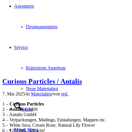
Agenturen
Designagenturen
Service
Rubrizierte Angebote
Curious Particles / Antalis
Neue Materialien
7. Mai 2025
/
in
Materialien
/
von
red.
1 –
Curious Particles
Suche
2 –
Antalis
GmbH
3 – Antalis GmbH
4 – Verpackungen, Mailings, Einladungen, Mappen etc.
5 – White Java, Cream Rose, Natural Lily Flower
Menü
Menü
6 – 120, 240, 320 g/m²