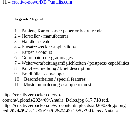
11 –
creative-powerDE@antalis.com
Legende / legend
1 – Papier-, Kartonsorte / paper or board grade
2 – Hersteller / manufacturer
3 – Händler / dealer
4 – Einsatzzwecke / applications
5 – Farben / colours
6 – Grammaturen / grammages
7 – Weiterverarbeitungsmöglichkeiten / postpress capabilities
8 – Kurzbeschreibung / brief description
9 – Briefhüllen / envelopes
10 – Besonderheiten / special features
11 – Musteranforderung / sample request
https://creativverpacken.de/wp-
content/uploads/2024/09/Antalis_Delos.jpg
617
718
red.
https://creativverpacken.de/wp-content/uploads/2020/03/logo.png
red.
2024-09-18 12:00:19
2026-04-09 15:52:23
Delos / Antalis