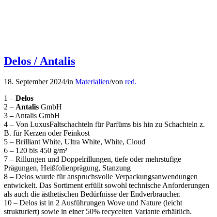
Delos / Antalis
18. September 2024
/
in
Materialien
/
von
red.
1 –
Delos
2 –
Antalis
GmbH
3 – Antalis GmbH
4 – Von Luxus­Faltschachteln für Parfüms bis hin zu Schachteln z.
B. für Kerzen oder Feinkost
5 – Brilliant White, Ultra White, White, Cloud
6 – 120 bis 450 g/m²
7 – Rillungen und Doppelrillungen, tiefe oder mehrstufige
Prägungen, Heißfolienprägung, Stanzung
8 – Delos wurde für anspruchsvolle Verpackungsanwendungen
entwickelt. Das Sortiment erfüllt sowohl technische Anforderungen
als auch die ästhetischen Bedürfnisse der Endverbraucher.
10 – Delos ist in 2 Ausführungen Wove und Nature (leicht
strukturiert) sowie in einer 50% recycelten Variante erhältlich.