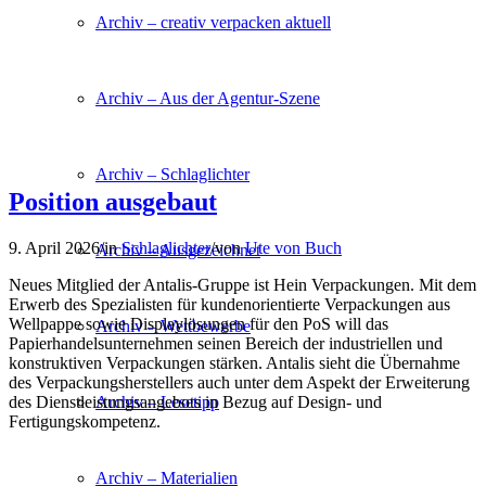
Archiv – creativ verpacken aktuell
Archiv – Aus der Agentur-Szene
Archiv – Schlaglichter
Position ausgebaut
9. April 2026
/
in
Schlaglichter
/
von
Ute von Buch
Archiv – Ausgezeichnet
Neues Mitglied der Antalis-Gruppe ist Hein Verpackungen. Mit dem
Erwerb des Spezialisten für kundenorientierte Verpackungen aus
Wellpappe sowie Displaylösungen für den PoS will das
Archiv – Wettbewerbe
Papierhandelsunternehmen seinen Bereich der industriellen und
konstruktiven Verpackungen stärken. Antalis sieht die Übernahme
des Verpackungsherstellers auch unter dem Aspekt der Erweiterung
des Dienstleistungsangebots in Bezug auf Design- und
Archiv – Lesetipp
Fertigungskompetenz.
Archiv – Materialien