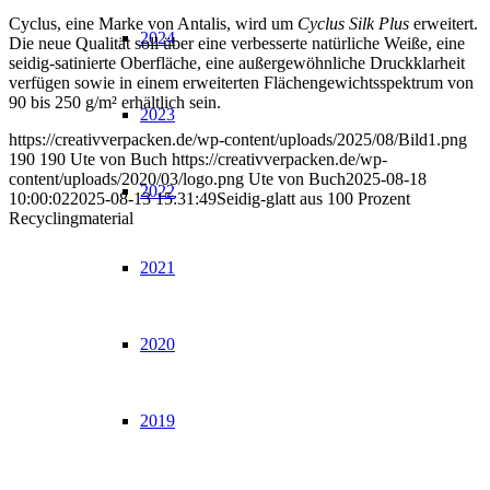
Cyclus, eine Marke von Antalis, wird um
Cyclus Silk Plus
erweitert.
2024
Die neue Qualität soll über eine verbesserte natürliche Weiße, eine
seidig-satinierte Oberfläche, eine außergewöhnliche Druckklarheit
verfügen sowie in einem erweiterten Flächengewichtsspektrum von
90 bis 250 g/m² erhältlich sein.
2023
https://creativverpacken.de/wp-content/uploads/2025/08/Bild1.png
190
190
Ute von Buch
https://creativverpacken.de/wp-
content/uploads/2020/03/logo.png
Ute von Buch
2025-08-18
2022
10:00:02
2025-08-13 15:31:49
Seidig-glatt aus 100 Prozent
Recyclingmaterial
2021
2020
2019