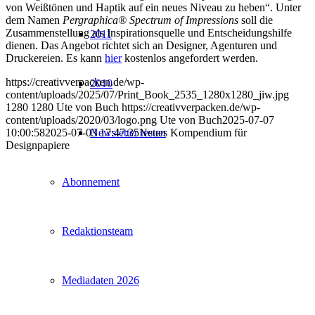
von Weißtönen und Haptik auf ein neues Niveau zu heben“. Unter
dem Namen
Pergraphica® Spectrum of Impressions
soll die
Zusammenstellung als Inspirationsquelle und Entscheidungshilfe
2011
dienen. Das Angebot richtet sich an Designer, Agenturen und
Druckereien. Es kann
hier
kostenlos angefordert werden.
https://creativverpacken.de/wp-
2010
content/uploads/2025/07/Print_Book_2535_1280x1280_jiw.jpg
1280
1280
Ute von Buch
https://creativverpacken.de/wp-
content/uploads/2020/03/logo.png
Ute von Buch
2025-07-07
Newsletter testen
10:00:58
2025-07-03 17:47:35
Neues Kompendium für
Designpapiere
Abonnement
Redaktionsteam
Mediadaten 2026