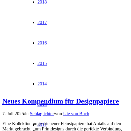
2018
2017
2016
2015
2014
Neues Kompendium für Designpapiere
2013
7. Juli 2025
/
in
Schlaglichter
/
von
Ute von Buch
Eine Kollektion ungestrichener Feinstpapiere hat Antalis auf den
2012
Markt gebracht, „um Printdesigns durch die perfekte Verbindung