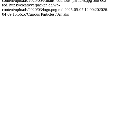
content/uploads/2025/05/Antalis_courious_particles.jpg
568
662
red.
https://creativverpacken.de/wp-
content/uploads/2020/03/logo.png
red.
2025-05-07 12:00:20
2026-
04-09 15:56:57
Curious Particles / Antalis