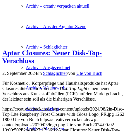
Archiv – creativ verpacken aktuell
Archiv – Aus der Agentur-Szene
Archiv – Schlaglichter
Aptar Closures: Neuer Disk-Top-
Verschluss
Archiv – Ausgezeichnet
2. September 2024
/
in
Schlaglichter
/
von
Ute von Buch
Für Kosmetik-, Körperpflege und Haushaltsprodukte hat Aptar-
Archiv – Wettbewerbe
Closures unter dem Namen
2‘‘ Disc Top Light
einen neuen
Verschluss aus Kunststoffabfällen (PCR) auf den Markt gebracht,
der leichter sein soll als die bisherigen Verschlüsse.
Archiv – Lesetipp
https://creativverpacken.de/wp-content/uploads/2024/08/2in-Disc-
Top-Lite-Raspberry-Frost-Closure-with-Gloss-Logo_PR.jpg
1262
1800
Ute von Buch
https://creativverpacken.de/wp-
content/uploads/2020/03/logo.png
Ute von Buch
2024-09-02
Archiv – Materialien
10:00:50
2024-08-27 17:36:12
Aptar Closures: Neuer Disk-Top-