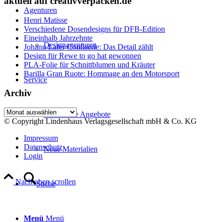
aktuell auf creativverpacken.de
Agenturen
Henri Matisse
Verschiedene Dosendesigns für DFB-Edition
Eineinhalb Jahrzehnte
Designagenturen
Johann Lafer Confiserie: Das Detail zählt
Design für Rewe to go hat gewonnen
PLA-Folie für Schnittblumen und Kräuter
Barilla Gran Ruote: Hommage an den Motorsport
Service
Archiv
Archiv
Rubrizierte Angebote
© Copyright Lindenhaus Verlagsgesellschaft mbH & Co. KG
Impressum
Datenschutz
Neue Materialien
Login
Nach oben scrollen
Suche
Menü
Menü