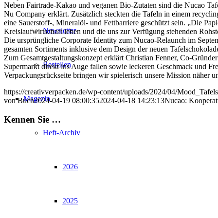
Neben Fairtrade-Kakao und veganen Bio-Zutaten sind die Nucao Tafel
Nu Company erklärt. Zusätzlich steckten die Tafeln in einem recycli
eine Sauerstoff-, Mineralöl- und Fettbarriere geschützt sein. „Die P
Newsletter
Kreislaufwirtschaft leben und die uns zur Verfügung stehenden Rohsto
Die ursprüngliche Corporate Identity zum Nucao-Relaunch im Septem
gesamten Sortiments inklusive dem Design der neuen Tafelschokolad
Zum Gesamtgestaltungskonzept erklärt Christian Fenner, Co-Gründ
Bestellen
Supermarkt direkt ins Auge fallen sowie leckeren Geschmack und Fre
Verpackungsrückseite bringen wir spielerisch unsere Mission näher und
https://creativverpacken.de/wp-content/uploads/2024/04/Mood_Taf
Magazin
von Buch
2024-04-19 08:00:35
2024-04-18 14:23:13
Nucao: Kooperat
Kennen Sie …
Heft-Archiv
2026
2025