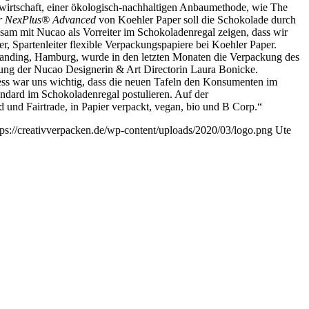
twirtschaft, einer ökologisch-nachhaltigen Anbaumethode, wie The
r NexPlus® Advanced
von Koehler Paper soll die Schokolade durch
insam mit Nucao als Vorreiter im Schokoladenregal zeigen, dass wir
r, Spartenleiter flexible Verpackungspapiere bei Koehler Paper.
randing, Hamburg, wurde in den letzten Monaten die Verpackung des
ung der Nucao Designerin & Art Directorin Laura Bonicke.
ss war uns wichtig, dass die neuen Tafeln den Konsumenten im
ndard im Schokoladenregal postulieren. Auf der
d und Fairtrade, in Papier verpackt, vegan, bio und B Corp.“
tps://creativverpacken.de/wp-content/uploads/2020/03/logo.png
Ute