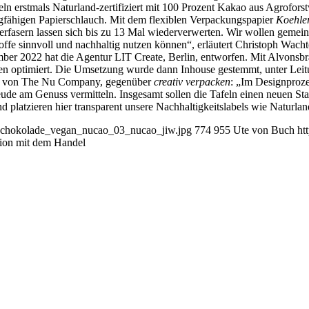
n erstmals Naturland-zertifiziert mit 100 Prozent Kakao aus Agrofors
ngfähigen Papierschlauch. Mit dem flexiblen Verpackungspapier
Koehle
apierfasern lassen sich bis zu 13 Mal wiederverwerten. Wir wollen geme
ffe sinnvoll und nachhaltig nutzen können“, erläutert Christoph Wachte
ber 2022 hat die Agentur LIT Create, Berlin, entworfen. Mit Alvonsb
en optimiert. Die Umsetzung wurde dann Inhouse gestemmt, unter Leit
er von The Nu Company, gegenüber
creativ verpacken
: „Im Designproze
ude am Genuss vermitteln. Insgesamt sollen die Tafeln einen neuen Sta
 platzieren hier transparent unsere Nachhaltigkeitslabels wie Naturlan
elschokolade_vegan_nucao_03_nucao_jiw.jpg
774
955
Ute von Buch
ht
ion mit dem Handel