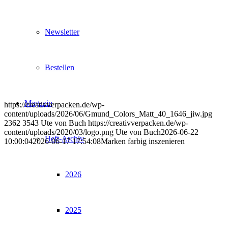
Newsletter
Bestellen
Magazin
https://creativverpacken.de/wp-
content/uploads/2026/06/Gmund_Colors_Matt_40_1646_jiw.jpg
2362
3543
Ute von Buch
https://creativverpacken.de/wp-
content/uploads/2020/03/logo.png
Ute von Buch
2026-06-22
Heft-Archiv
10:00:04
2026-06-17 17:54:08
Marken farbig inszenieren
2026
2025