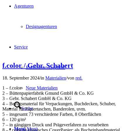
Agenturen
Designagenturen
Service
f.color / Gebr. Schabert
Rubrizierte Angebote
18. September 2024
/
in
Materialien
/
von
red.
Neue Materialien
1 – f.color
2 – Büttenpapierfabrik Gmund GmbH & Co. KG
3 – Gebr. Schabert GmbH & Co. KG
4 – Bezugsmaterial für Verpackungen, Buchdecken, Schuber,
Suche
Material für Papiertaschen, Banderolen, uvm.
5 – insgesamt 73 verschiedene Farben, 8 Oberflächen
6 – 120 g/m²
7 – in gängigen Druck­ und Prägeverfahren zu verarbeiten
Menü
Menü
8 – f.color ist klassisches Cover­Papier: als Bucheinbandmaterial