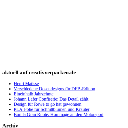
aktuell auf creativverpacken.de
Henri Matisse
Verschiedene Dosendesigns für DFB-Edition
Eineinhalb Jahrzehnte
Johann Lafer Confiserie: Das Detail zählt
Design für Rewe to go hat gewonnen
PLA-Folie für Schnittblumen und Kräuter
Barilla Gran Ruote: Hommage an den Motorsport
Archiv