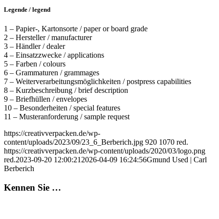
Legende / legend
1 – Papier-, Kartonsorte / paper or board grade
2 – Hersteller / manufacturer
3 – Händler / dealer
4 – Einsatzzwecke / applications
5 – Farben / colours
6 – Grammaturen / grammages
7 – Weiterverarbeitungsmöglichkeiten / postpress capabilities
8 – Kurzbeschreibung / brief description
9 – Briefhüllen / envelopes
10 – Besonderheiten / special features
11 – Musteranforderung / sample request
https://creativverpacken.de/wp-
content/uploads/2023/09/23_6_Berberich.jpg
920
1070
red.
https://creativverpacken.de/wp-content/uploads/2020/03/logo.png
red.
2023-09-20 12:00:21
2026-04-09 16:24:56
Gmund Used | Carl
Berberich
Kennen Sie …