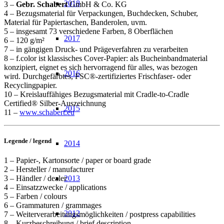
2018
3 –
Gebr. Schabert
GmbH & Co. KG
4 – Bezugsmaterial für Verpackungen, Buchdecken, Schuber,
Material für Papiertaschen, Banderolen, uvm.
5 – insgesamt 73 verschiedene Farben, 8 Oberflächen
2017
6 – 120 g/m²
7 – in gängigen Druck- und Prägeverfahren zu verarbeiten
8 – f.color ist klassisches Cover-Papier: als Bucheinbandmaterial
konzipiert, eignet es sich hervorragend für alles, was bezogen
2016
wird. Durchgefärbtes, FSC®-zertifiziertes Frischfaser- oder
Recyclingpapier.
10 – Kreislauffähiges Bezugsmaterial mit Cradle-to-Cradle
Certified® Silber-Auszeichnung
2015
11 –
www.schabert.eu
Legende / legend
2014
1 – Papier-, Kartonsorte / paper or board grade
2 – Hersteller / manufacturer
2013
3 – Händler / dealer
4 – Einsatzzwecke / applications
5 – Farben / colours
6 – Grammaturen / grammages
2012
7 – Weiterverarbeitungsmöglichkeiten / postpress capabilities
8 – Kurzbeschreibung / brief description