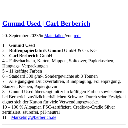
Gmund Used | Carl Berberich
20. September 2023
/
in
Materialien
/
von
red.
1 –
Gmund Used
2 –
Büttenpapierfabrik Gmund
GmbH & Co. KG
3 –
Carl Berberich
GmbH
4 – Faltschachteln, Karten, Mappen, Softcover, Papiertaschen,
Hangtags, Verpackungen
5 – 11 kräftige Farben
6 – Standard 300 g/m², Sondergewichte ab 3 Tonnen
7 – Alle gängigen Druckverfahren, Blindprägung, Folienprägung,
Stanzen, Kleben, Papiergravur
8 – Gmund Used überzeugt mit zehn kräftigen Farben sowie einem
bei Berberich zusätzlich erhältichen Schwarz. Durch seine Festigkeit
eignet sich der Karton für viele Verwendungszwecke.
10 – 100 % Altpapier, FSC-zertifiziert, Cradle-to-Cradle Silver
zertifiziert, säurefrei, pH-neutral
11 –
Marketing@berberich.de