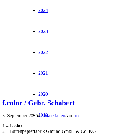
2024
2023
2022
2021
2020
f.color / Gebr. Schabert
2019
3. September 2025
/
in
Materialien
/
von
red.
1 –
f.color
2 – Büttenpapierfabrik Gmund GmbH & Co. KG