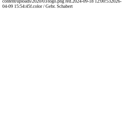
content/uploads/2020/03/logo.png
red.
2024-09-18 12:00:53
2026-
04-09 15:54:45
f.color / Gebr. Schabert