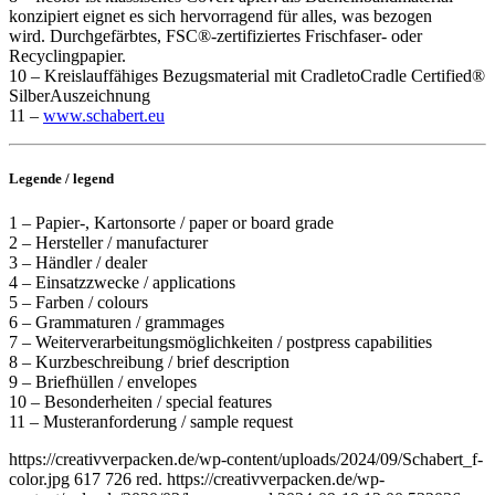
konzipiert eignet es sich hervorragend für alles, was bezogen
wird. Durchgefärbtes, FSC®-­zertifiziertes Frischfaser­- oder
Recyclingpapier.
10 – Kreislauffähiges Bezugsmaterial mit Cradle­to­Cradle Certified®
Silber­Auszeichnung
11 –
www.schabert.eu
Legende / legend
1 – Papier-, Kartonsorte / paper or board grade
2 – Hersteller / manufacturer
3 – Händler / dealer
4 – Einsatzzwecke / applications
5 – Farben / colours
6 – Grammaturen / grammages
7 – Weiterverarbeitungsmöglichkeiten / postpress capabilities
8 – Kurzbeschreibung / brief description
9 – Briefhüllen / envelopes
10 – Besonderheiten / special features
11 – Musteranforderung / sample request
https://creativverpacken.de/wp-content/uploads/2024/09/Schabert_f-
color.jpg
617
726
red.
https://creativverpacken.de/wp-