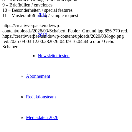
9 – Briefhüllen / envelopes
10 – Besonderheiten / special features
2011
11 – Musteranforderung / sample request
https://creativverpacken.de/wp-
content/uploads/2026/03/Schabert_Fcolor_Gmund.jpg
656
770
red.
2010
https://creativverpacken.de/wp-content/uploads/2020/03/logo.png
red.
2025-09-03 12:00:28
2026-04-09 16:04:44
f.color / Gebr.
Schabert
Newsletter testen
Abonnement
Redaktionsteam
Mediadaten 2026