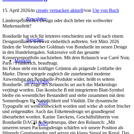
15. April 2026
/
in
creativ verpacken aktuell
/
von
Ute von Buch
Newsletter
Länderspezifisches Design oder doch lieber ein weltweiter
Markenauftritt?
Bonduelle hat sich für letzteres entschieden und will nach einem
Bestellen
Designrelaunch weltweit einheitlich auftreten. Seit März 2026
finden die Verbraucher Goldmais von Bonduelle im neuen Design
in den Handelsregalen. Sukzessive soll das gesamte
Konservenportfolio nachziehen. Mit dem Relaunch war Carré Noir,
Magazin
Paris / Frankreich, beauftragt.
Im Fokus steht ein kräftiger Grünton als prägende Leitfarbe der
Marke. Dieser spiegele zugleich die zunehmend moderne
Anwendung der Bonduelle-Produkte wider, heißt es seitens
Heft-Archiv
Bonduelle. Im Zuge des Relaunchs sei auch das Markenlogo
verjüngt worden. Das ikonische
B
mit integriertem Blatt-Symbol
bleibe ein wesentlicher Bestandteil und stehe zusammen mit dem
Sonnenbogen für Natürlichkeit und Vitalität. Die dynamische
2026
Typografie sei weiterentwickelt worden und wirke ab sofort frischer
und zeitgemäßer. Auch das Etikettendesign sei grundlegend
überarbeitet worden. Karine Taeckens, Geschäftsführerin von
Bonduelle DACH & Nordeuropa, über den Relaunch: „Mit
2025
unserem neuen Packungsdesign schärfen wir unsere Position als
führende Gemüsemarke und setzen ein klares Signal im Regal. Das