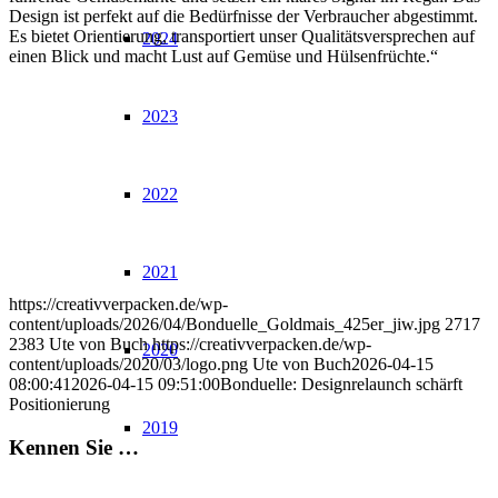
Design ist perfekt auf die Bedürfnisse der Verbraucher abgestimmt.
Es bietet Orientierung, transportiert unser Qualitätsversprechen auf
2024
einen Blick und macht Lust auf Gemüse und Hülsenfrüchte.“
2023
2022
2021
https://creativverpacken.de/wp-
content/uploads/2026/04/Bonduelle_Goldmais_425er_jiw.jpg
2717
2383
Ute von Buch
https://creativverpacken.de/wp-
2020
content/uploads/2020/03/logo.png
Ute von Buch
2026-04-15
08:00:41
2026-04-15 09:51:00
Bonduelle: Designrelaunch schärft
Positionierung
2019
Kennen Sie …