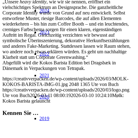
„Unsere
heavy identity
, wie wir sie nennen, eröffnet ein
vielschichtiges Spektrum an Designsprache. Die ganzheitliche
2024
Corporate Identity wurde von Grund auf neu entwickelt. Selbst
entworfene Muster, riesige Barcodes, die auf allen Elementen
wiederkehren – bis hin zum Coffee Booth – und ein leuchtendes,
cremiges Farbschema sorgen für einen klaren, eigenständigen
2023
Auftritt im Regal. Gleichzeitig verzichten wir bewusst auf
symbolische Überinszenierung, dekorative Herkunftserzählungen
und anderes Fake-Marketing. Stattdessen lassen wir Raum stehen,
wo andere noch etwas erklären würden. Es geht um nachhaltige
2022
Klarheit statt um Corporate Greenwashing.“
Abgefüllt wird die Kokos Barista Edition bei Dragsbæk in
Dänemark in Verpackungen von Tetrapak.
2021
https://creativverpacken.de/wp-content/uploads/2026/03/MOLK-
KOKOS-BARISTA-IMG-01.jpg
2048
1365
Ute von Buch
https://creativverpacken.de/wp-content/uploads/2020/03/logo.png
Ute von Buch
2026-03-11 08:00:19
2026-03-10 10:24:10
Mølk:
2020
Kokos Barista gelauncht
Kennen Sie …
2019