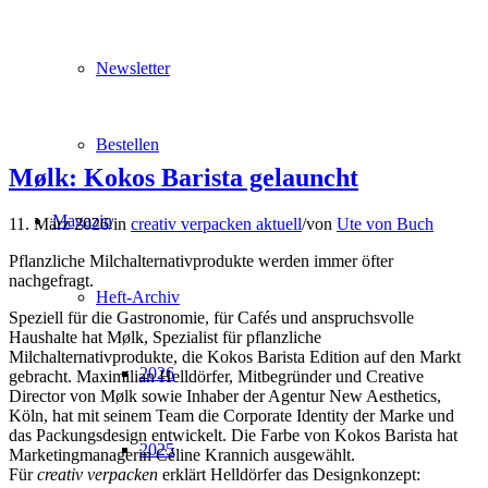
Newsletter
Bestellen
Mølk: Kokos Barista gelauncht
Magazin
11. März 2026
/
in
creativ verpacken aktuell
/
von
Ute von Buch
Pflanzliche Milchalternativprodukte werden immer öfter
nachgefragt.
Heft-Archiv
Speziell für die Gastronomie, für Cafés und anspruchsvolle
Haushalte hat Mølk, Spezialist für pflanzliche
Milchalternativprodukte, die Kokos Barista Edition auf den Markt
2026
gebracht. Maximilian Helldörfer, Mitbegründer und Creative
Director von Mølk sowie Inhaber der Agentur New Aesthetics,
Köln, hat mit seinem Team die Corporate Identity der Marke und
das Packungsdesign entwickelt. Die Farbe von Kokos Barista hat
2025
Marketingmanagerin Céline Krannich ausgewählt.
Für
creativ verpacken
erklärt Helldörfer das Designkonzept: