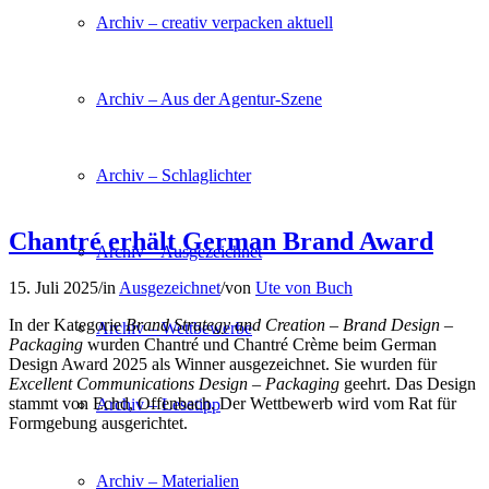
Archiv – creativ verpacken aktuell
Archiv – Aus der Agentur-Szene
Archiv – Schlaglichter
Chantré erhält German Brand Award
Archiv – Ausgezeichnet
15. Juli 2025
/
in
Ausgezeichnet
/
von
Ute von Buch
In der Kategorie
Brand Strategy and Creation – Brand Design –
Archiv – Wettbewerbe
Packaging
wurden Chantré und Chantré Crème beim German
Design Award 2025 als Winner ausgezeichnet. Sie wurden für
Excellent Communications Design – Packaging
geehrt. Das Design
stammt von Echd, Offenbach. Der Wettbewerb wird vom Rat für
Archiv – Lesetipp
Formgebung ausgerichtet.
Archiv – Materialien