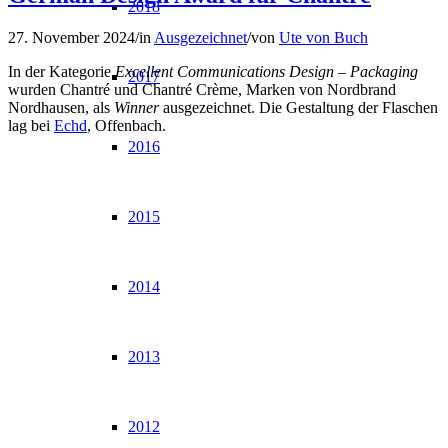
2018
27. November 2024
/
in
Ausgezeichnet
/
von
Ute von Buch
In der Kategorie
Excellent Communications Design – Packaging
2017
wurden Chantré und Chantré Crème, Marken von Nordbrand
Nordhausen, als
Winner
ausgezeichnet. Die Gestaltung der Flaschen
lag bei
Echd
, Offenbach.
2016
2015
2014
2013
2012