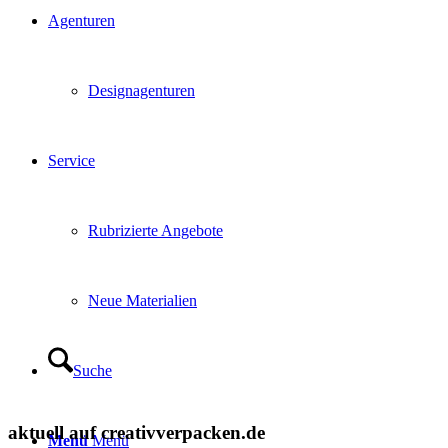
Agenturen
Designagenturen
Service
Rubrizierte Angebote
Neue Materialien
Suche
aktuell auf creativverpacken.de
Menü
Menü