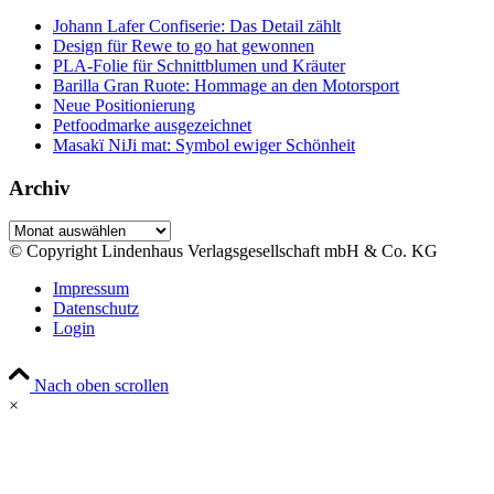
Johann Lafer Confiserie: Das Detail zählt
Design für Rewe to go hat gewonnen
PLA-Folie für Schnittblumen und Kräuter
Barilla Gran Ruote: Hommage an den Motorsport
Neue Positionierung
Petfoodmarke ausgezeichnet
Masakï NiJi mat: Symbol ewiger Schönheit
Archiv
Archiv
© Copyright Lindenhaus Verlagsgesellschaft mbH & Co. KG
Impressum
Datenschutz
Login
Nach oben scrollen
×