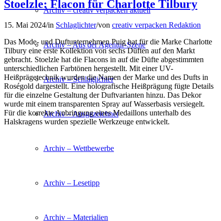
Stoelzle: Flacon für Charlotte Tilbury
Archiv – creativ verpacken aktuell
15. Mai 2024
/
in
Schlaglichter
/
von
creativ verpacken Redaktion
Das Mode- und Duftunternehmen Puig hat für die Marke Charlotte
Archiv – Aus der Agentur-Szene
Tilbury eine erste Kollektion von sechs Düften auf den Markt
gebracht. Stoelzle hat die Flacons in auf die Düfte abgestimmten
unterschiedlichen Farbtönen hergestellt. Mit einer UV-
Heißprägetechnik wurden die Namen der Marke und des Dufts in
Archiv – Schlaglichter
Roségold dargestellt. Eine holografische Heißprägung fügte Details
für die einzelne Gestaltung der Duftvarianten hinzu. Das Dekor
wurde mit einem transparenten Spray auf Wasserbasis versiegelt.
Für die korrekte Anbringung eines Medaillons unterhalb des
Archiv – Ausgezeichnet
Halskragens wurden spezielle Werkzeuge entwickelt.
Archiv – Wettbewerbe
Archiv – Lesetipp
Archiv – Materialien