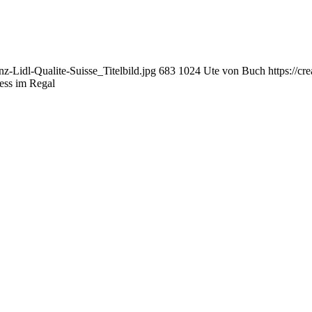
nz-Lidl-Qualite-Suisse_Titelbild.jpg
683
1024
Ute von Buch
https://c
ess im Regal