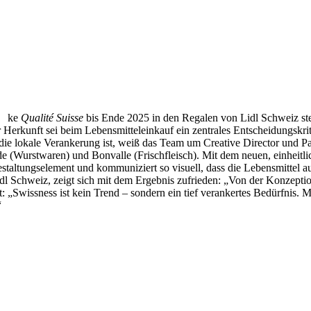
ke
Qualité Suisse
bis Ende 2025 in den Regalen von Lidl Schweiz ste
Herkunft sei beim Lebensmitteleinkauf ein zentrales Entscheidungskrit
die lokale Verankerung ist, weiß das Team um Creative Director und Par
 (Wurstwaren) und Bonvalle (Frischfleisch). Mit dem neuen, einheitl
Gestaltungselement und kommuniziert so visuell, dass die Lebensmittel 
Schweiz, zeigt sich mit dem Ergebnis zufrieden: „Von der Konzeption 
: „Swissness ist kein Trend – sondern ein tief verankertes Bedürfnis. M
“