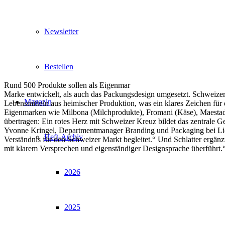
Newsletter
Bestellen
Rund 500 Produkte sollen als Eigenmar
Marke entwickelt, als auch das Packungsdesign umgesetzt. Schweizer 
Magazin
Lebensmitteln aus heimischer Produktion, was ein klares Zeichen für 
Eigenmarken wie Milbona (Milchprodukte), Fromani (Käse), Maestade
übertragen: Ein rotes Herz mit Schweizer Kreuz bildet das zentrale 
Yvonne Kringel, Departmentmanager Branding und Packaging bei Lidl 
Heft-Archiv
Verständnis für den Schweizer Markt begleitet.“ Und Schlatter ergänzt
mit klarem Versprechen und eigenständiger Designsprache überführt.
2026
2025