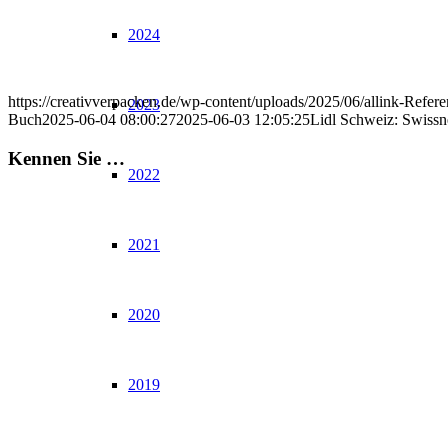
2024
https://creativverpacken.de/wp-content/uploads/2025/06/allink-Refere
2023
Buch
2025-06-04 08:00:27
2025-06-03 12:05:25
Lidl Schweiz: Swissn
Kennen Sie …
2022
2021
2020
2019