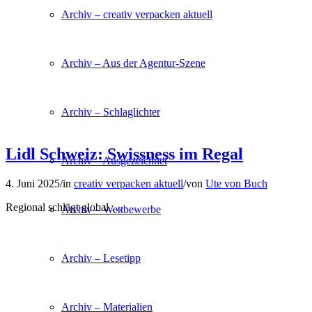
Archiv – creativ verpacken aktuell
Archiv – Aus der Agentur-Szene
Archiv – Schlaglichter
Lidl Schweiz: Swissness im Regal
Archiv – Ausgezeichnet
4. Juni 2025
/
in
creativ verpacken aktuell
/
von
Ute von Buch
Regional schlägt global …
Archiv – Wettbewerbe
Archiv – Lesetipp
Archiv – Materialien