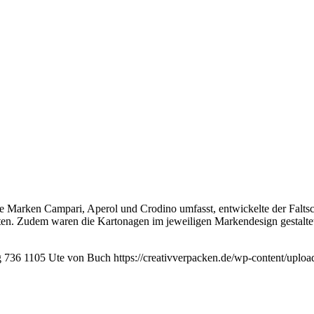
e Marken Campari, Aperol und Crodino umfasst, entwickelte der Faltsc
llten. Zudem waren die Kartonagen im jeweiligen Markendesign gestalt
g
736
1105
Ute von Buch
https://creativverpacken.de/wp-content/uplo