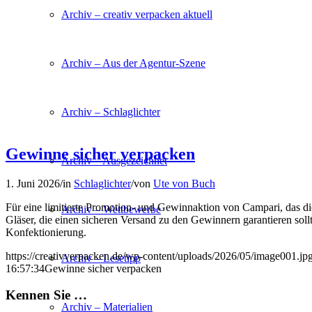
Archiv – creativ verpacken aktuell
Archiv – Aus der Agentur-Szene
Archiv – Schlaglichter
Gewinne sicher verpacken
Archiv – Ausgezeichnet
1. Juni 2026
/
in
Schlaglichter
/
von
Ute von Buch
Für eine limitierte Promotion- und Gewinnaktion von Campari, das di
Archiv – Wettbewerbe
Gläser, die einen sicheren Versand zu den Gewinnern garantieren so
Konfektionierung.
https://creativverpacken.de/wp-content/uploads/2026/05/image001.jp
Archiv – Lesetipp
16:57:34
Gewinne sicher verpacken
Kennen Sie …
Archiv – Materialien