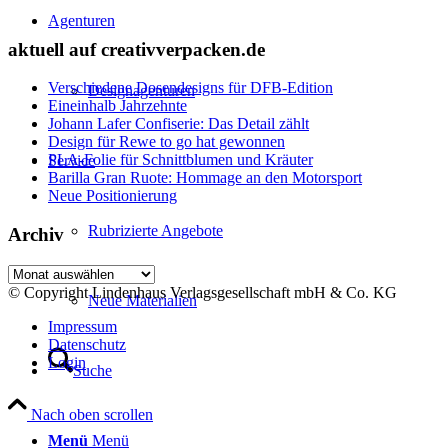
Agenturen
aktuell auf creativverpacken.de
Verschiedene Dosendesigns für DFB-Edition
Designagenturen
Eineinhalb Jahrzehnte
Johann Lafer Confiserie: Das Detail zählt
Design für Rewe to go hat gewonnen
PLA-Folie für Schnittblumen und Kräuter
Service
Barilla Gran Ruote: Hommage an den Motorsport
Neue Positionierung
Rubrizierte Angebote
Archiv
Archiv
© Copyright Lindenhaus Verlagsgesellschaft mbH & Co. KG
Neue Materialien
Impressum
Datenschutz
Login
Suche
Nach oben scrollen
Menü
Menü