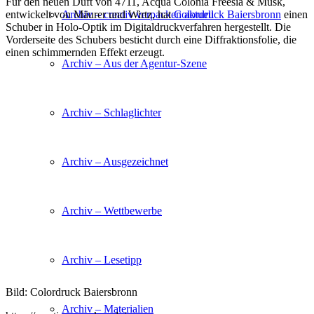
Für den neuen Duft von 4711, Acqua Colonia Freesia & Musk,
Archiv – creativ verpacken aktuell
entwickelt von Mäurer und Wirtz, hat
Colordruck Baiersbronn
einen
Schuber in Holo-Optik im Digitaldruckverfahren hergestellt. Die
Vorderseite des Schubers besticht durch eine Diffraktionsfolie, die
einen schimmernden Effekt erzeugt.
Archiv – Aus der Agentur-Szene
Archiv – Schlaglichter
Archiv – Ausgezeichnet
Archiv – Wettbewerbe
Archiv – Lesetipp
Bild: Colordruck Baiersbronn
Archiv – Materialien