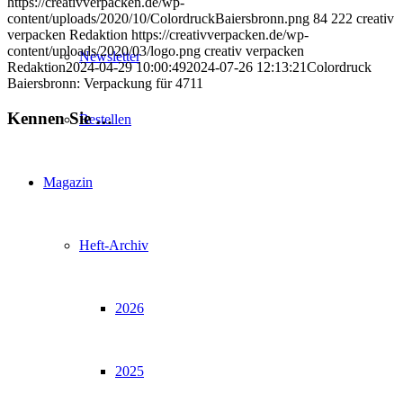
https://creativverpacken.de/wp-
content/uploads/2020/10/ColordruckBaiersbronn.png
84
222
creativ
verpacken Redaktion
https://creativverpacken.de/wp-
content/uploads/2020/03/logo.png
creativ verpacken
Newsletter
Redaktion
2024-04-29 10:00:49
2024-07-26 12:13:21
Colordruck
Baiersbronn: Verpackung für 4711
Kennen Sie …
Bestellen
Magazin
Heft-Archiv
2026
2025