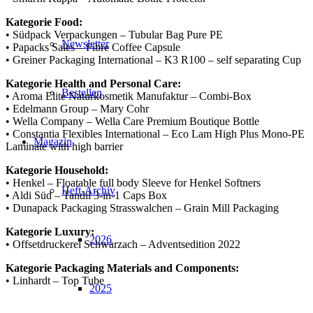
Kategorie Food:
• Südpack Verpackungen – Tubular Bag Pure PE
Newsletter
• Papacks Sales – Fibre Coffee Capsule
• Greiner Packaging International – K3 R100 – self separating Cup
Kategorie Health and Personal Care:
Bestellen
• Aroma Elite Naturkosmetik Manufaktur – Combi-Box
• Edelmann Group – Mary Cohr
• Wella Company – Wella Care Premium Boutique Bottle
• Constantia Flexibles International – Eco Lam High Plus Mono-PE
Magazin
Laminate with high barrier
Kategorie Household:
• Henkel – Floatable full body Sleeve for Henkel Softners
Heft-Archiv
• Aldi Süd – Tandil 3-in-1 Caps Box
• Dunapack Packaging Strasswalchen – Grain Mill Packaging
Kategorie Luxury:
2026
• Offsetdruckerei Schwarzach – Adventsedition 2022
Kategorie Packaging Materials and Components:
• Linhardt – Top Tube
2025