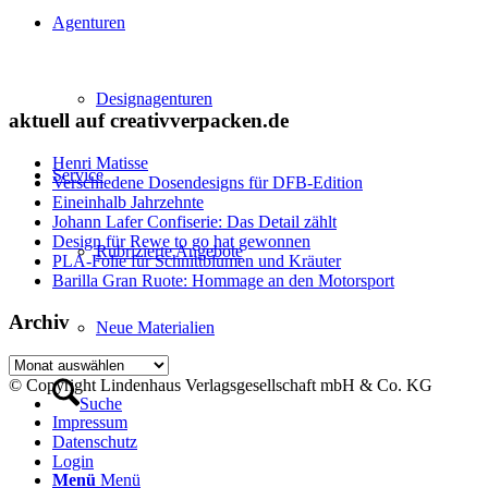
Agenturen
Designagenturen
aktuell auf creativverpacken.de
Henri Matisse
Service
Verschiedene Dosendesigns für DFB-Edition
Eineinhalb Jahrzehnte
Johann Lafer Confiserie: Das Detail zählt
Design für Rewe to go hat gewonnen
Rubrizierte Angebote
PLA-Folie für Schnittblumen und Kräuter
Barilla Gran Ruote: Hommage an den Motorsport
Archiv
Neue Materialien
Archiv
© Copyright Lindenhaus Verlagsgesellschaft mbH & Co. KG
Suche
Impressum
Datenschutz
Login
Menü
Menü