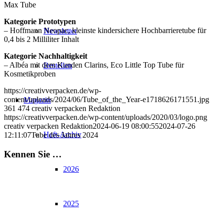
Max Tube
Kategorie Prototypen
– Hoffmann Neopac, kleinste kindersichere Hochbarrieretube für
Newsletter
0,4 bis 2 Milliliter Inhalt
Kategorie Nachhaltigkeit
– Albéa mit dem Kunden Clarins, Eco Little Top Tube für
Bestellen
Kosmetikproben
https://creativverpacken.de/wp-
content/uploads/2024/06/Tube_of_the_Year-e1718626171551.jpg
Magazin
361
474
creativ verpacken Redaktion
https://creativverpacken.de/wp-content/uploads/2020/03/logo.png
creativ verpacken Redaktion
2024-06-19 08:00:55
2024-07-26
Heft-Archiv
12:11:07
Tube des Jahres 2024
Kennen Sie …
2026
2025