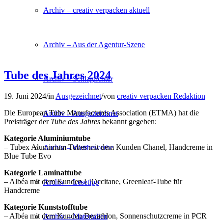
Archiv – creativ verpacken aktuell
Archiv – Aus der Agentur-Szene
Tube des Jahres 2024
Archiv – Schlaglichter
19. Juni 2024
/
in
Ausgezeichnet
/
von
creativ verpacken Redaktion
Die European Tube Manufactures Association (ETMA) hat die
Archiv – Ausgezeichnet
Preisträger der
Tube des Jahres
bekannt gegeben:
Kategorie Aluminiumtube
– Tubex Aluminium Tubes mit dem Kunden Chanel, Handcreme in
Archiv – Wettbewerbe
Blue Tube Evo
Kategorie Laminattube
– Albéa mit dem Kunden L‘Occitane, Greenleaf-Tube für
Archiv – Lesetipp
Handcreme
Kategorie Kunststofftube
– Albéa mit dem Kunden Decathlon, Sonnenschutzcreme in PCR
Archiv – Materialien