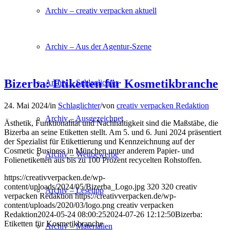
Archiv – creativ verpacken aktuell
Archiv – Aus der Agentur-Szene
Bizerba: Etiketten für Kosmetikbranche
Archiv – Schlaglichter
24. Mai 2024
/
in
Schlaglichter
/
von
creativ verpacken Redaktion
Archiv – Ausgezeichnet
Ästhetik, Funktionalität und Nachhaltigkeit sind die Maßstäbe, die
Bizerba an seine Etiketten stellt. Am 5. und 6. Juni 2024 präsentiert
der Spezialist für Etikettierung und Kennzeichnung auf der
Cosmetic Business in München unter anderem Papier- und
Archiv – Wettbewerbe
Folienetiketten aus bis zu 100 Prozent recycelten Rohstoffen.
https://creativverpacken.de/wp-
content/uploads/2024/05/Bizerba_Logo.jpg
320
320
creativ
Archiv – Lesetipp
verpacken Redaktion
https://creativverpacken.de/wp-
content/uploads/2020/03/logo.png
creativ verpacken
Redaktion
2024-05-24 08:00:25
2024-07-26 12:12:50
Bizerba:
Etiketten für Kosmetikbranche
Archiv – Materialien