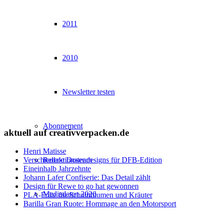
2011
2010
Newsletter testen
Abonnement
aktuell auf creativverpacken.de
Henri Matisse
Redaktionsteam
Verschiedene Dosendesigns für DFB-Edition
Eineinhalb Jahrzehnte
Johann Lafer Confiserie: Das Detail zählt
Design für Rewe to go hat gewonnen
Mediadaten 2026
PLA-Folie für Schnittblumen und Kräuter
Barilla Gran Ruote: Hommage an den Motorsport