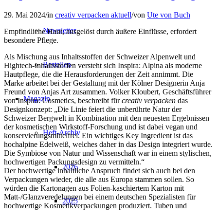
29. Mai 2024
/
in
creativ verpacken aktuell
/
von
Ute von Buch
Newsletter
Empfindliche Haut, ausgelöst durch äußere Einflüsse, erfordert
besondere Pflege.
Als Mischung aus Inhaltsstoffen der Schweizer Alpenwelt und
Bestellen
Hightech-Inhaltsstoffen versteht sich Inspira: Alpina als moderne
Hautpflege, die die Herausforderungen der Zeit annimmt. Die
Marke arbeitet bei der Gestaltung mit der Kölner Designerin Anja
Freund von Anjas Art zusammen. Volker Kloubert, Geschäftsführer
Magazin
von Inspira: Cosmetics, beschreibt für
creativ verpacken
das
Designkonzept: „Die Linie feiert die unberührte Natur der
Schweizer Bergwelt in Kombination mit den neuesten Ergebnissen
der kosmetischen Wirkstoff-Forschung und ist dabei vegan und
Heft-Archiv
konservierungsmittelfrei. Ein wichtiges Key Ingredient ist das
hochalpine Edelweiß, welches daher in das Design integriert wurde.
Die Symbiose von Natur und Wissenschaft war in einem stylischen,
hochwertigen Packungsdesign zu vermitteln.“
2026
Der hochwertige inhaltliche Anspruch findet sich auch bei den
Verpackungen wieder, die alle aus Europa stammen sollen. So
würden die Kartonagen aus Folien-kaschiertem Karton mit
Matt-/Glanzveredelungen bei einem deutschen Spezialisten für
2025
hochwertige Kosmetikverpackungen produziert. Tuben und