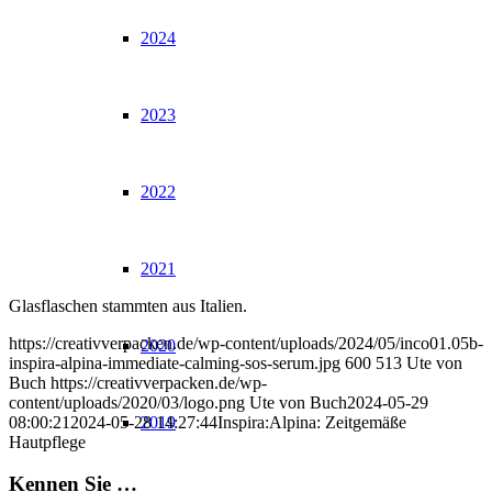
2024
2023
2022
2021
Glasflaschen stammten aus Italien.
https://creativverpacken.de/wp-content/uploads/2024/05/inco01.05b-
2020
inspira-alpina-immediate-calming-sos-serum.jpg
600
513
Ute von
Buch
https://creativverpacken.de/wp-
content/uploads/2020/03/logo.png
Ute von Buch
2024-05-29
08:00:21
2024-05-28 14:27:44
Inspira:Alpina: Zeitgemäße
2019
Hautpflege
Kennen Sie …