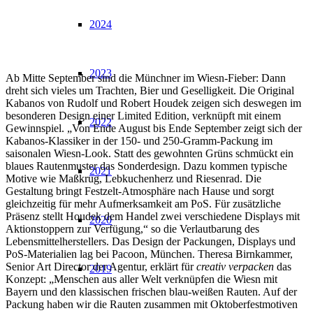
2024
2023
Ab Mitte September sind die Münchner im Wiesn-Fieber: Dann
dreht sich vieles um Trachten, Bier und Geselligkeit. Die Original
Kabanos von Rudolf und Robert Houdek zeigen sich deswegen im
besonderen Design einer Limited Edition, verknüpft mit einem
2022
Gewinnspiel. „Von Ende August bis Ende September zeigt sich der
Kabanos-Klassiker in der 150- und 250-Gramm-Packung im
saisonalen Wiesn-Look. Statt des gewohnten Grüns schmückt ein
blaues Rautenmuster das Sonderdesign. Dazu kommen typische
2021
Motive wie Maßkrug, Lebkuchenherz und Riesenrad. Die
Gestaltung bringt Festzelt-Atmosphäre nach Hause und sorgt
gleichzeitig für mehr Aufmerksamkeit am PoS. Für zusätzliche
Präsenz stellt Houdek dem Handel zwei verschiedene Displays mit
2020
Aktionstoppern zur Verfügung,“ so die Verlautbarung des
Lebensmittelherstellers. Das Design der Packungen, Displays und
PoS-Materialien lag bei Pacoon, München. Theresa Birnkammer,
Senior Art Director der Agentur, erklärt für
creativ verpacken
das
2019
Konzept: „Menschen aus aller Welt verknüpfen die Wiesn mit
Bayern und den klassischen frischen blau-weißen Rauten. Auf der
Packung haben wir die Rauten zusammen mit Oktoberfestmotiven