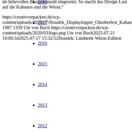
im liebevollen Illustrationsstil eingesetzt. So macht das Design Lust
2018
auf die Kabanos und die Wiesn.“
https://creativverpacken.de/wp-
content/uploads/2025/07/Houdek_Displaytopper_Oktoberfest_Kaba
2017
1987
1359
Ute von Buch
https://creativverpacken.de/wp-
content/uploads/2020/03/logo.png
Ute von Buch
2025-07-21
10:00:34
2025-07-17 15:32:52
Houdek: Limitierte Wiesn-Edition
2016
2015
2014
2013
2012