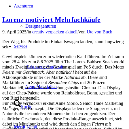
Agenturen
Lorenz motiviert Mehrfachkäufe
Designagenturen
9. April 2025
/
in
creativ verpacken aktuell
/
von
Ute von Buch
Der Weg, bis Produkte im Einkaufswagen landen, kann langwierig
Service
sein.
Gewinnspiele können zum wiederholten Kauf führen. Im Zeitraum
vom 28.4. bis zum 8.6.2025 führt The Lorenz Bahlsen Snackworld
Rubrizierte Angebote
mittels Zweitplazierung ein Gewinnspiel am PoS durch. Das Motto
Feiern mit Geschmack. Aber natürlich!
hebt auf die
Aktionsprodukte unter der Marke
Naturals
ab. Diese sind
Marktführer im Segment
Besondere Chips
mit 26 Prozent
Neue Materialien
Marktanteil, so das Marktforschungsinstitut Circana. Das Display
auf der Chep-Palette wurde von Reinboldrost, Bonn, gestaltet und
von Ritzi hergestellt.
Für
creativ verpacken
erklärt Anne Morio, Senior Trade Marketing
Suche
Manager, das Konzept: „Die Displays laden die Shopper ein, mit
Naturals die besonderen Momente im Leben zu genießen. Der
natürliche Geschmack, den diese Produkt-Range auszeichnet, steht
dabei im Mittelpunkt und wird durch den Slogan
Feiern mit
Menü
Menü