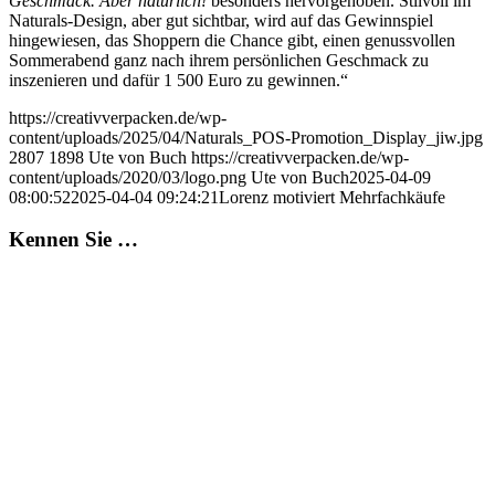
Geschmack. Aber natürlich!
besonders hervorgehoben. Stilvoll im
Naturals-Design, aber gut sichtbar, wird auf das Gewinnspiel
hingewiesen, das Shoppern die Chance gibt, einen genussvollen
Sommerabend ganz nach ihrem persönlichen Geschmack zu
inszenieren und dafür 1 500 Euro zu gewinnen.“
https://creativverpacken.de/wp-
content/uploads/2025/04/Naturals_POS-Promotion_Display_jiw.jpg
2807
1898
Ute von Buch
https://creativverpacken.de/wp-
content/uploads/2020/03/logo.png
Ute von Buch
2025-04-09
08:00:52
2025-04-04 09:24:21
Lorenz motiviert Mehrfachkäufe
Kennen Sie …