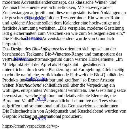
modernes Adventskalenderkonzept, das klassische Winter- und
Weihnachtselemente wie Schneeflocken, Mistelzweige oder
Zuckerstangen aufgreife und diese mit gestalterischen Anklängen an
die geschmackliche Vielfalt der Tees verbinde. Ein warmer Rotton
Newsletter
und goldene Akzente sollen dem Kalender eine hochwertige und
festliche Anmutung verleihen. „Die verspielte, moderne Gestaltung
lädt gleichermaßen zum Verschenken wie zum Selbstgenießen ein.“
Bestellen
Die Faltschachtel des Adventskalenders wurde von Gundlach
hergestellt.
Das Design des
Bio-Apfelpunschs
orientiert sich optisch an der
bestehenden Teekanne Bio-Wintertee-Range und transportiere das
Magazin
vertraute Weihnachtsmarktgefühl durch warme Holzelemente. „Im
Mittelpunkt steht der Apfel als Hauptzutat – gestalterisch
unterstrichen durch seine Platzierung und Farbgebung. Gleichzeitig
macht die natürliche, zurückhaltende Farbwelt die Bio-Qualität des
Heft-Archiv
Produkts unmittelbar sichtbar und greifbar,“ so Exner Arizaga
weiter.
Kuschelabend
schließlich soll über die Verpackung ein
wohliges, entspanntes Wintergefühl vermitteln. Die Gestaltung setze
bewusst auf weiche Farbtöne und detailverliebte Elemente, die
2026
Birne und Vanille als geschmackliche Leitmotive des Tees visuell
aufgriffen und so emotional auf das Genusserlebnis einstimmten.
Die Faltschachteln von Apfelpunsch und Kuschelabend wurden von
Graphic Packaging International produziert.
2025
https://creativverpacken.de/wp-