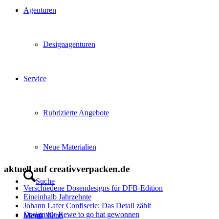
Agenturen
Designagenturen
Service
Rubrizierte Angebote
Neue Materialien
aktuell auf creativverpacken.de
Suche
Verschiedene Dosendesigns für DFB-Edition
Eineinhalb Jahrzehnte
Johann Lafer Confiserie: Das Detail zählt
Design für Rewe to go hat gewonnen
Menü
Menü