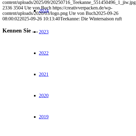
content/uploads/2025/09/20250716_Teekanne_551450496_1_jiw.jpg
2336
3504
Ute von Buch
https://creativverpacken.de/wp-
2024
content/uploads/2020/03/logo.png
Ute von Buch
2025-09-26
08:00:02
2025-09-26 10:13:40
Teekanne: Die Wintersaison ruft
Kennen Sie …
2023
2022
2021
2020
2019