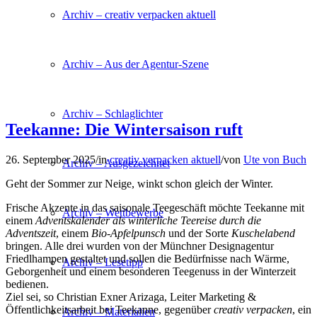
Archiv – creativ verpacken aktuell
Archiv – Aus der Agentur-Szene
Archiv – Schlaglichter
Teekanne: Die Wintersaison ruft
26. September 2025
/
in
creativ verpacken aktuell
/
von
Ute von Buch
Archiv – Ausgezeichnet
Geht der Sommer zur Neige, winkt schon gleich der Winter.
Frische Akzente in das saisonale Teegeschäft möchte Teekanne mit
Archiv – Wettbewerbe
einem
Adventskalender als winterliche Teereise durch die
Adventszeit
, einem
Bio-Apfelpunsch
und der Sorte
Kuschelabend
bringen. Alle drei wurden von der Münchner Designagentur
Friedlhampen gestaltet und sollen die Bedürfnisse nach Wärme,
Archiv – Lesetipp
Geborgenheit und einem besonderen Teegenuss in der Winterzeit
bedienen.
Ziel sei, so Christian Exner Arizaga, Leiter Marketing &
Öffentlichkeitsarbeit bei Teekanne, gegenüber
creativ verpacken
, ein
Archiv – Materialien