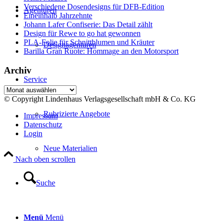
Verschiedene Dosendesigns für DFB-Edition
Agenturen
Eineinhalb Jahrzehnte
Johann Lafer Confiserie: Das Detail zählt
Design für Rewe to go hat gewonnen
PLA-Folie für Schnittblumen und Kräuter
Designagenturen
Barilla Gran Ruote: Hommage an den Motorsport
Archiv
Service
Archiv
© Copyright Lindenhaus Verlagsgesellschaft mbH & Co. KG
Rubrizierte Angebote
Impressum
Datenschutz
Login
Neue Materialien
Nach oben scrollen
Suche
Menü
Menü