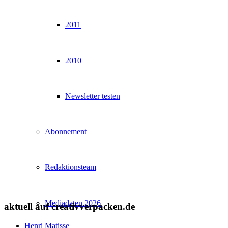
2011
2010
Newsletter testen
Abonnement
Redaktionsteam
Mediadaten 2026
aktuell auf creativverpacken.de
Henri Matisse