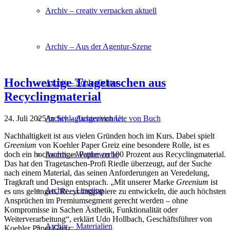
Archiv – creativ verpacken aktuell
Archiv – Aus der Agentur-Szene
Hochwertige Tragetaschen aus
Archiv – Schlaglichter
Recyclingmaterial
Archiv – Ausgezeichnet
24. Juli 2025
/
in
Schlaglichter
/
von
Ute von Buch
Nachhaltigkeit ist aus vielen Gründen hoch im Kurs. Dabei spielt
Greenium
von Koehler Paper Greiz eine besondere Rolle, ist es
Archiv – Wettbewerbe
doch ein hochwertiges Papier zu 100 Prozent aus Recyclingmaterial.
Das hat den Tragetaschen-Profi Riedle überzeugt, auf der Suche
nach einem Material, das seinen Anforderungen an Veredelung,
Tragkraft und Design entsprach. „Mit unserer Marke
Greenium
ist
Archiv – Lesetipp
es uns gelungen, Recyclingpapiere zu entwickeln, die auch höchsten
Ansprüchen im Premiumsegment gerecht werden – ohne
Kompromisse in Sachen Ästhetik, Funktionalität oder
Weiterverarbeitung“, erklärt Udo Hollbach, Geschäftsführer von
Archiv – Materialien
Koehler Paper Greiz.