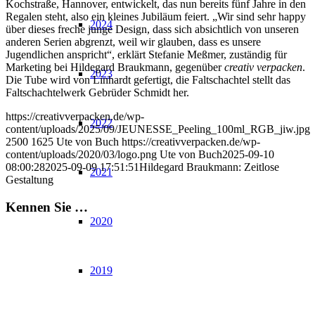
Kochstraße, Hannover, entwickelt, das nun bereits fünf Jahre in den
Regalen steht, also ein kleines Jubiläum feiert. „Wir sind sehr happy
2024
über dieses freche junge Design, dass sich absichtlich von unseren
anderen Serien abgrenzt, weil wir glauben, dass es unsere
Jugendlichen anspricht“, erklärt Stefanie Meßmer, zuständig für
Marketing bei Hildegard Braukmann, gegenüber
creativ verpacken
.
2023
Die Tube wird von Linhardt gefertigt, die Faltschachtel stellt das
Faltschachtelwerk Gebrüder Schmidt her.
https://creativverpacken.de/wp-
2022
content/uploads/2025/09/JEUNESSE_Peeling_100ml_RGB_jiw.jpg
2500
1625
Ute von Buch
https://creativverpacken.de/wp-
content/uploads/2020/03/logo.png
Ute von Buch
2025-09-10
08:00:28
2025-09-09 17:51:51
Hildegard Braukmann: Zeitlose
2021
Gestaltung
Kennen Sie …
2020
2019