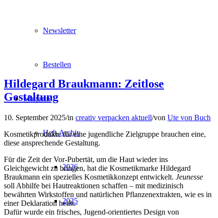
Newsletter
Bestellen
Hildegard Braukmann: Zeitlose
Gestaltung
Magazin
10. September 2025
/
in
creativ verpacken aktuell
/
von
Ute von Buch
Heft-Archiv
Kosmetikprodukte für eine jugendliche Zielgruppe brauchen eine,
diese ansprechende Gestaltung.
Für die Zeit der Vor-Pubertät, um die Haut wieder ins
2026
Gleichgewicht zu bringen, hat die Kosmetikmarke Hildegard
Braukmann ein spezielles Kosmetikkonzept entwickelt.
Jeunesse
soll Abhilfe bei Hautreaktionen schaffen – mit medizinisch
bewährten Wirkstoffen und natürlichen Pflanzenextrakten, wie es in
2025
einer Deklaration heißt.
Dafür wurde ein frisches, Jugend-orientiertes Design von