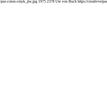
mypur-coton-cmyk_jiw.jpg
1975
2378
Ute von Buch
https://creativver