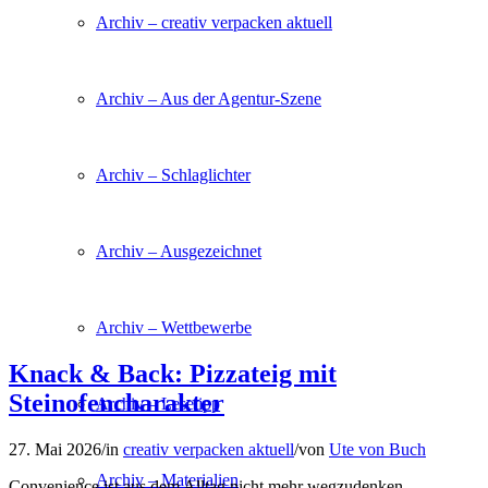
Archiv – creativ verpacken aktuell
Archiv – Aus der Agentur-Szene
Archiv – Schlaglichter
Archiv – Ausgezeichnet
Archiv – Wettbewerbe
Knack & Back: Pizzateig mit
Steinofencharakter
Archiv – Lesetipp
27. Mai 2026
/
in
creativ verpacken aktuell
/
von
Ute von Buch
Archiv – Materialien
Convenience ist aus dem Alltag nicht mehr wegzudenken.