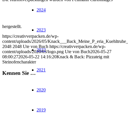
2024
hergestellt.
2023
https://creativverpacken.de/wp-
content/uploads/2026/05/Knack___Back_Meine_P_eria_Kuehltruhe_
2048
2048
Ute von Buch
https://creativverpacken.de/wp-
2022
content/uploads/2020/03/logo.png
Ute von Buch
2026-05-27
08:00:27
2026-05-22 14:16:20
Knack & Back: Pizzateig mit
Steinofencharakter
2021
Kennen Sie …
2020
2019