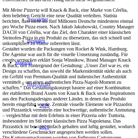
Mit
Meine Pizzeria
will Knack & Back, eine Marke von Cérélia,
dem beliebten Gericht eine neue Qualität verleihen. Statista
Newsletter
berichtet, dass mehr als fünf Millionen Deutsche mindestens einmal
pro Woche Pizza essen. Nach Jakub Jakubowski, Country Manager
DACH von Cérélia, war das Ziel, den Charakter einer klassischen
Steinofen-Pizza in ein Produkt zu übersetzen, das sich schnell und
Bestellen
unkompliziert zu Hause zubereiten lässt.
Gestaltet wurden die Packungen von Rocket & Wink, Hamburg.
Die Agentur war auch für die visuelle Umsetzung zuständig. Für
creativ verpacken
erklärt Sonja Winnikow, Brand Manager Knack
Magazin
& Back, den Hintergrund der Gestaltung: „Unser Ziel war es, ein
Design zu schaffen, das sowohl die Markenidentität stärkt als auch
ein Gefühl von Premium-Qualität und italienischer Authentizität
vermittelt – um einen authentischen Pizza-Napoli-Moment zu
Heft-Archiv
schaffen.“ Das Gestaltungskonzept basiere auf einer Kombination
der etablierten Brand Assets von Knack & Back sowie Inspirationen
aus den Packungsdesigns anderer Länder, in denen das Produkt
bereits eingeführt wurde. Zentrale visuelle Elemente wie Pizzaofen
2026
und Pizzastück vermitteln eine hochwertige, authentische Anmutung
– vergleichbar mit dem Erlebnis in einer Pizzeria oder Trattoria,
insbesondere im Stil einer klassischen Pizza Napoletana. Das
Pizzastück ist bewusst einfach gehalten und luftig gestaltet, wodurch
2025
verschiedene Geschmäcker angesprochen werden sollen.
Die Kartonverpackungen wurden von Fellmann Cartonnages