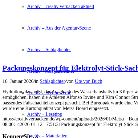
Archiv – creativ verpacken aktuell
Archiv – Aus der Agentur-Szene
Archiv – Schlaglichter
Packungskonzept für Elektrolyt-Stick-Sac
Archiv – Ausgezeichnet
16. Januar 2026
/
in
Schlaglichter
/
von
Ute von Buch
Hydration, das heißt, der Ausgleich des Wasserhaushalts im Körper w
Archiv – Wettbewerbe
ermöglichen, haben die Athleten Alfonso Iovine und Kim Connor St
passendes Faltschachtelkonzept gesucht. Bei Burgopak wurde eine Ver
wurde eine Kartonqualität von Metsä Board eingesetzt.
Archiv – Lesetipp
https://creativverpacken.de/wp-content/uploads/2026/01/Metsa__B
08:00:14
2026-01-12 17:51:31
Packungskonzept für Elektrolyt-Stick-S
Kennen Sie …
Archiv – Materialien