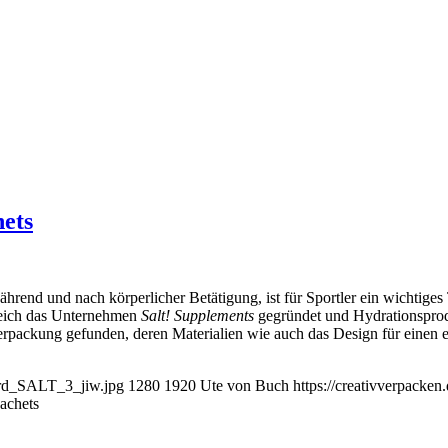
hets
ährend und nach körperlicher Betätigung, ist für Sportler ein wichtig
reich das Unternehmen
Salt! Supplements
gegründet und Hydrationsprodu
packung gefunden, deren Materialien wie auch das Design für einen eff
oard_SALT_3_jiw.jpg
1280
1920
Ute von Buch
https://creativverpacke
achets