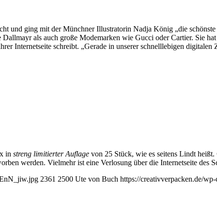
acht und ging mit der Münchner Illustratorin Nadja König „die schönste
allmayr als auch große Modemarken wie Gucci oder Cartier. Sie hat ein
 ihrer Internetseite schreibt. „Gerade in unserer schnelllebigen digitale
x in
streng limitierter Auflage
von 25 Stück, wie es seitens Lindt heißt
rben werden. Vielmehr ist eine Verlosung über die Internetseite des Sc
uEnN_jiw.jpg
2361
2500
Ute von Buch
https://creativverpacken.de/wp