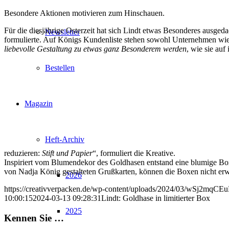
Besondere Aktionen motivieren zum Hinschauen.
Für die diesjährige Osterzeit hat sich Lindt etwas Besonderes ausged
Newsletter
formulierte. Auf Königs Kundenliste stehen sowohl Unternehmen wie D
liebevolle Gestaltung zu etwas ganz Besonderem werden
, wie sie auf
Bestellen
Magazin
Heft-Archiv
reduzieren:
Stift und Papier
“, formuliert die Kreative.
Inspiriert vom Blumendekor des Goldhasen entstand eine blumige Bo
von Nadja König gestalteten Grußkarten, können die Boxen nicht erwo
2026
https://creativverpacken.de/wp-content/uploads/2024/03/wSj2mqCE
10:00:15
2024-03-13 09:28:31
Lindt: Goldhase in limitierter Box
2025
Kennen Sie …