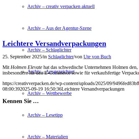
Archiv – creativ verpacken aktuell
Archiv – Aus der Agentur-Szene
Leichtere Versandverpackungen
Archiv – Schlaglichter
25. September 2025
/
in
Schlaglichter
/
von
Ute von Buch
Mit
Holmen Elevate
hat das schwedische Unternehmen Holmen den,
Archiv – Ausgezeichnet
insbesondere für den E-Commerce sowie für verkaufsfertige Verpack
https://creativverpacken.de/wp-content/uploads/2025/09/9496fed83
08:00:39
2025-09-19 16:50:36
Leichtere Versandverpackungen
Archiv – Wettbewerbe
Kennen Sie …
Archiv – Lesetipp
Archiv – Materialien