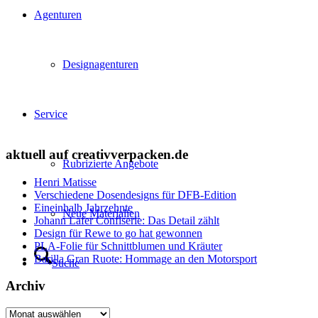
Agenturen
Designagenturen
Service
aktuell auf creativverpacken.de
Rubrizierte Angebote
Henri Matisse
Verschiedene Dosendesigns für DFB-Edition
Eineinhalb Jahrzehnte
Neue Materialien
Johann Lafer Confiserie: Das Detail zählt
Design für Rewe to go hat gewonnen
PLA-Folie für Schnittblumen und Kräuter
Barilla Gran Ruote: Hommage an den Motorsport
Suche
Archiv
Menü
Menü
Archiv