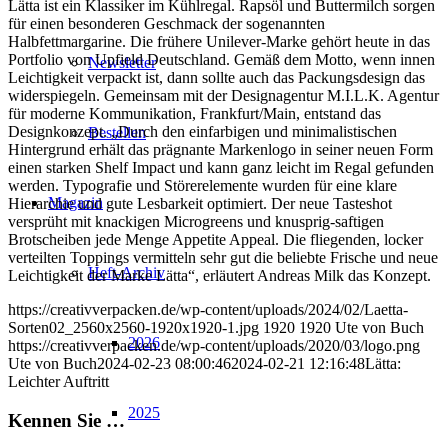
Lätta ist ein Klassiker im Kühlregal. Rapsöl und Buttermilch sorgen
für einen besonderen Geschmack der sogenannten
Halbfettmargarine. Die frühere Unilever-Marke gehört heute in das
Portfolio von Upfield Deutschland. Gemäß dem Motto, wenn innen
Newsletter
Leichtigkeit verpackt ist, dann sollte auch das Packungsdesign das
widerspiegeln. Gemeinsam mit der Designagentur M.I.L.K. Agentur
für moderne Kommunikation, Frankfurt/Main, entstand das
Designkonzept. „Durch den einfarbigen und minimalistischen
Bestellen
Hintergrund erhält das prägnante Markenlogo in seiner neuen Form
einen starken Shelf Impact und kann ganz leicht im Regal gefunden
werden. Typografie und Störerelemente wurden für eine klare
Magazin
Hierarchie und gute Lesbarkeit optimiert. Der neue Tasteshot
versprüht mit knackigen Microgreens und knusprig-saftigen
Brotscheiben jede Menge Appetite Appeal. Die fliegenden, locker
verteilten Toppings vermitteln sehr gut die beliebte Frische und neue
Heft-Archiv
Leichtigkeit der Marke Lätta“, erläutert Andreas Milk das Konzept.
https://creativverpacken.de/wp-content/uploads/2024/02/Laetta-
Sorten02_2560x2560-1920x1920-1.jpg
1920
1920
Ute von Buch
2026
https://creativverpacken.de/wp-content/uploads/2020/03/logo.png
Ute von Buch
2024-02-23 08:00:46
2024-02-21 12:16:48
Lätta:
Leichter Auftritt
2025
Kennen Sie …