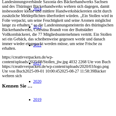
Landesinnungsverbände Saxonia des Bäckerhandwerks Sachsen
und des Thüringer Bäckerhandwerks wehren sich dagegen, damit
2024
insbesondere kleine und mittlere Handwerksbäckereien nicht durch
zusätzliche Meldepflichten überfordert würden. „Ein Stollen wird in
Folie verpackt, um seine Feuchtigkeit und seine Aromen möglichst
lange zu erhalten,“ so die Landesinnungsmeisterin des thüringischen
2023
Bäckerhandwerks, Celestina Brandt von der Buttstädter
Vollkornbäckerei, die 77 Mitgliedsunternehmen vertritt. Ein Stollen
sei ein Gebäck, das scheibenweise gegessen werde und danach
immer wieder eingepackt werden müsse, um seine Frische zu
2022
erhalten.
https://creativverpacken.de/wp-
content/uploads/2025/08/Stollen_jiw.jpg
4032
2268
Ute von Buch
2021
https://creativverpacken.de/wp-content/uploads/2020/03/logo.png
Ute von Buch
2025-09-01 10:00:45
2025-08-27 11:58:39
Bäcker
wehren sich
2020
Kennen Sie …
2019