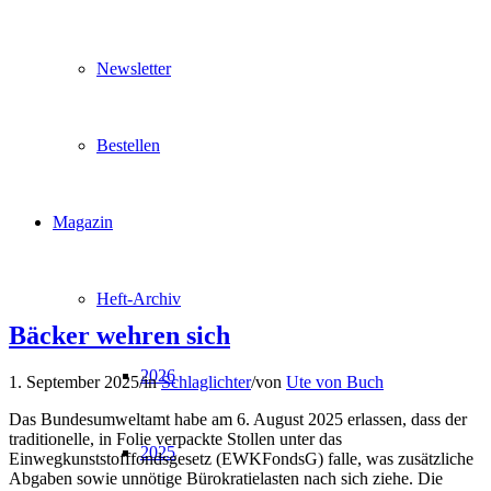
Newsletter
Bestellen
Magazin
Heft-Archiv
Bäcker wehren sich
2026
1. September 2025
/
in
Schlaglichter
/
von
Ute von Buch
Das Bundesumweltamt habe am 6. August 2025 erlassen, dass der
traditionelle, in Folie verpackte Stollen unter das
2025
Einwegkunststofffondsgesetz (EWKFondsG) falle, was zusätzliche
Abgaben sowie unnötige Bürokratielasten nach sich ziehe. Die