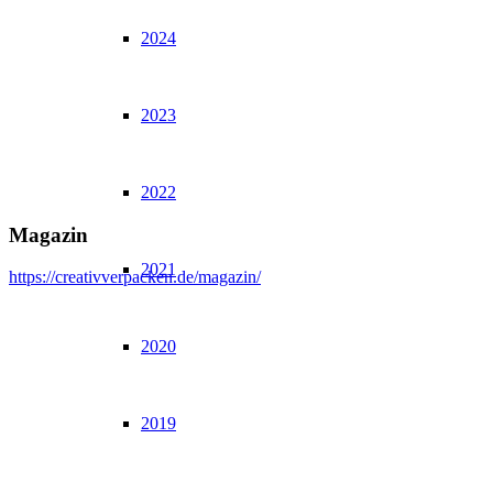
2024
2023
2022
Magazin
2021
https://creativverpacken.de/magazin/
2020
2019