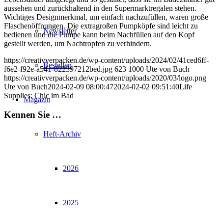
aussehen und zurückhaltend in den Supermarktregalen stehen.
Wichtiges Designmerkmal, um einfach nachzufüllen, waren große
Flaschenöffnungen. Die extragroßen Pumpköpfe sind leicht zu
Newsletter
bedienen und die Pumpe kann beim Nachfüllen auf den Kopf
gestellt werden, um Nachtropfen zu verhindern.
https://creativverpacken.de/wp-content/uploads/2024/02/41ced6ff-
Bestellen
f6e2-f92e-a541-822397212bed.jpg
623
1000
Ute von Buch
https://creativverpacken.de/wp-content/uploads/2020/03/logo.png
Ute von Buch
2024-02-09 08:00:47
2024-02-02 09:51:40
Life
Supplies: Chic im Bad
Magazin
Kennen Sie …
Heft-Archiv
2026
2025