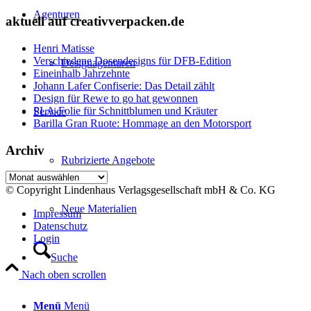
Agenturen
aktuell auf creativverpacken.de
Henri Matisse
Verschiedene Dosendesigns für DFB-Edition
Designagenturen
Eineinhalb Jahrzehnte
Johann Lafer Confiserie: Das Detail zählt
Design für Rewe to go hat gewonnen
PLA-Folie für Schnittblumen und Kräuter
Service
Barilla Gran Ruote: Hommage an den Motorsport
Archiv
Rubrizierte Angebote
Archiv
© Copyright Lindenhaus Verlagsgesellschaft mbH & Co. KG
Neue Materialien
Impressum
Datenschutz
Login
Suche
Nach oben scrollen
Menü
Menü