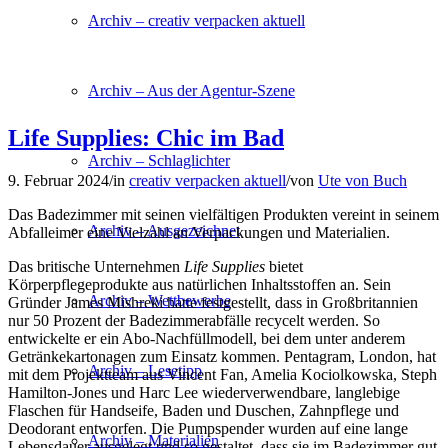
Archiv – creativ verpacken aktuell
Archiv – Aus der Agentur-Szene
Life Supplies: Chic im Bad
Archiv – Schlaglichter
9. Februar 2024
/
in
creativ verpacken aktuell
/
von
Ute von Buch
Das Badezimmer mit seinen vielfältigen Produkten vereint in seinem
Archiv – Ausgezeichnet
Abfalleimer eine Vielzahl an Verpackungen und Materialien.
Das britische Unternehmen
Life Supplies
bietet
Körperpflegeprodukte aus natürlichen Inhaltsstoffen an. Sein
Archiv – Wettbewerbe
Gründer James Mishreki hatte festgestellt, dass in Großbritannien
nur 50 Prozent der Badezimmerabfälle recycelt werden. So
entwickelte er ein Abo-Nachfüllmodell, bei dem unter anderem
Getränkekartonagen zum Einsatz kommen. Pentagram, London, hat
Archiv – Lesetipp
mit dem Projektteam aus Vincent Fan, Amelia Kociolkowska, Steph
Hamilton-Jones und Harc Lee wiederverwendbare, langlebige
Flaschen für Handseife, Baden und Duschen, Zahnpflege und
Deodorant entworfen. Die Pumpspender wurden auf eine lange
Archiv – Materialien
Lebensdauer ausgelegt und so gestaltet, dass sie im Badezimmer gut