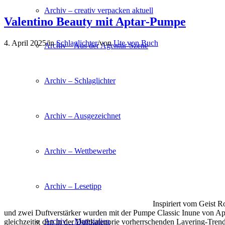
Archiv – creativ verpacken aktuell
Valentino Beauty mit Aptar-Pumpe
4. April 2025
/
in
Schlaglichter
/
von
Ute von Buch
Archiv – Aus der Agentur-Szene
Archiv – Schlaglichter
Archiv – Ausgezeichnet
Archiv – Wettbewerbe
Archiv – Lesetipp
Inspiriert vom Geist 
und zwei Duftverstärker wurden mit der Pumpe Classic Inune von Apta
Archiv – Materialien
gleichzeitig den in der Duftkategorie vorherrschenden Layering-Tren