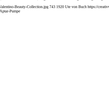
alentino-Beauty-Collection.jpg
743
1920
Ute von Buch
https://creat
t Aptar-Pumpe