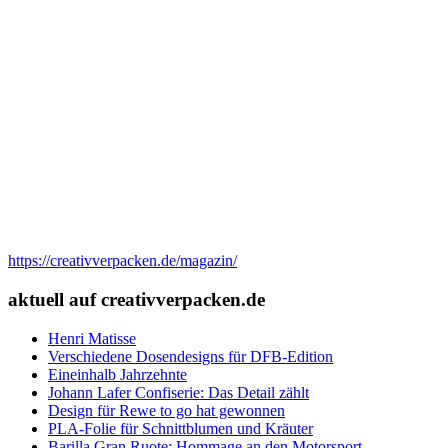
https://creativverpacken.de/magazin/
aktuell auf creativverpacken.de
Henri Matisse
Verschiedene Dosendesigns für DFB-Edition
Eineinhalb Jahrzehnte
Johann Lafer Confiserie: Das Detail zählt
Design für Rewe to go hat gewonnen
PLA-Folie für Schnittblumen und Kräuter
Barilla Gran Ruote: Hommage an den Motorsport