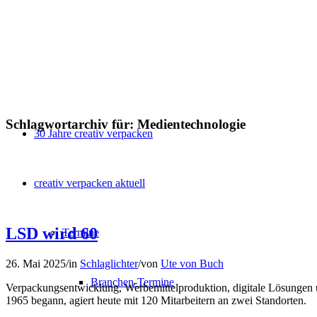
Schlagwortarchiv für:
Medientechnologie
30 Jahre creativ verpacken
creativ verpacken aktuell
LSD wird 60
Termine
26. Mai 2025
/
in
Schlaglichter
/
von
Ute von Buch
Branchen-Termine
Verpackungsentwicklung, Werbemittelproduktion, digitale Lösungen 
1965 begann, agiert heute mit 120 Mitarbeitern an zwei Standorten.