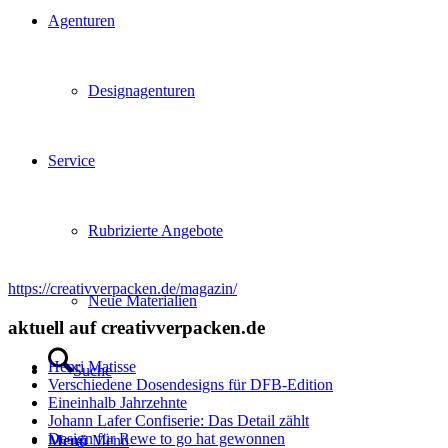
Agenturen
Designagenturen
Service
Rubrizierte Angebote
https://creativverpacken.de/magazin/
Neue Materialien
aktuell auf creativverpacken.de
Henri Matisse
Suche
Verschiedene Dosendesigns für DFB-Edition
Eineinhalb Jahrzehnte
Johann Lafer Confiserie: Das Detail zählt
Design für Rewe to go hat gewonnen
Menü
Menü