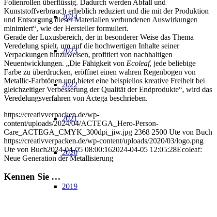
Folienrollen überflüssig. Dadurch werden Abfall und
Kunststoffverbrauch erheblich reduziert und die mit der Produktion
2024
und Entsorgung dieser Materialien verbundenen Auswirkungen
minimiert“, wie der Hersteller formuliert.
Gerade der Luxusbereich, der in besonderer Weise das Thema
Veredelung spielt, um auf die hochwertigen Inhalte seiner
2023
Verpackungen hinzuweisen, profitiert von nachhaltigen
Neuentwicklungen. „Die Fähigkeit von
Ecoleaf
, jede beliebige
Farbe zu überdrucken, eröffnet einen wahren Regenbogen von
Metallic-Farbtönen und bietet eine beispiellos kreative Freiheit bei
2022
gleichzeitiger Verbesserung der Qualität der Endprodukte“, wird das
Veredelungsverfahren von Actega beschrieben.
https://creativverpacken.de/wp-
2021
content/uploads/2024/04/ACTEGA_Hero-Person-
Care_ACTEGA_CMYK_300dpi_jiw.jpg
2368
2500
Ute von Buch
https://creativverpacken.de/wp-content/uploads/2020/03/logo.png
Ute von Buch
2024-04-05 08:00:16
2024-04-05 12:05:28
Ecoleaf:
2020
Neue Generation der Metallisierung
Kennen Sie …
2019