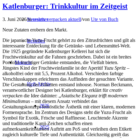
Katlenburger: Trinkkultur im Zeitgeist
Newsletter
3. Juni 2026
/
in
creativ verpacken aktuell
/
von
Ute von Buch
Neue Zutaten erobern den Markt.
Die japanische Yuzu-Frucht gehört zu den Zitrusfrüchten und gilt als
Bestellen
interessante Entdeckung für die Getränke- und Lebensmittel-Welt.
Die 1925 gegründete Katlenburger Kellerei hat sich die
Fruchtweinkultur auf die Fahnen geschrieben. Dabei ist ein breites
Magazin
Portfolio fruchtiger Getränke entstanden, die Vielfalt bieten.
Jüngstes Kind der Fruchtweinfamilie ist der Aperitif
Yuzu Spritz
–
alkoholfrei oder mit 5,5, Prozent Alkohol. Verschieden farbige
Verschlusskappen erleichtern das Auffinden der gesuchten Variante.
Heft-Archiv
Die Gestaltung der Etiketten entstand inhouse. Norman Beckmann,
verantwortlicher Designer bei Katlenburger, erklärt für
creativ
verpacken
die Idee dahinter: „
Asiatische Eleganz trifft modernen
Minimalismus
– mit diesem Ansatz verbindet das
2026
Gestaltungskonzept fernöstliche Ästhetik mit einer klaren, modernen
Formensprache. Im Zentrum des Designs steht die Yuzu-Frucht als
Symbol für Exotik, Frische und Raffinesse. Leuchtende Akzente
und traditionelle Kanji-Zeichen schaffen einen
2025
aufmerksamkeitsstarken Auftritt am PoS und verleihen dem Etikett
zugleich kulturelle Tiefe und Authentizität. Gleichzeitig greift das