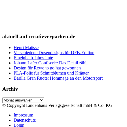
aktuell auf creativverpacken.de
Henri Matisse
Verschiedene Dosendesigns für DFB-Edition
Eineinhalb Jahrzehnte
Johann Lafer Confiserie: Das Detail zählt
Design für Rewe to go hat gewonnen
PLA-Folie für Schnittblumen und Kräuter
Barilla Gran Ruote: Hommage an den Motorsport
Archiv
Archiv
© Copyright Lindenhaus Verlagsgesellschaft mbH & Co. KG
Impressum
Datenschutz
Login