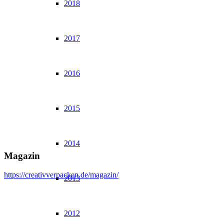
2018
2017
2016
2015
2014
Magazin
https://creativverpacken.de/magazin/
2013
2012