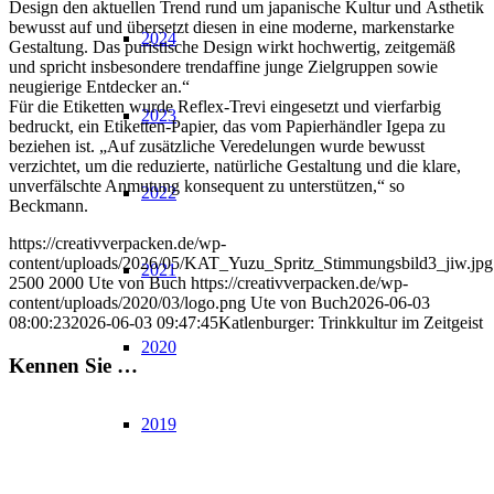
Design den aktuellen Trend rund um japanische Kultur und Ästhetik
bewusst auf und übersetzt diesen in eine moderne, markenstarke
2024
Gestaltung. Das puristische Design wirkt hochwertig, zeitgemäß
und spricht insbesondere trendaffine junge Zielgruppen sowie
neugierige Entdecker an.“
Für die Etiketten wurde Reflex-Trevi eingesetzt und vierfarbig
2023
bedruckt, ein Etiketten-Papier, das vom Papierhändler Igepa zu
beziehen ist. „Auf zusätzliche Veredelungen wurde bewusst
verzichtet, um die reduzierte, natürliche Gestaltung und die klare,
unverfälschte Anmutung konsequent zu unterstützen,“ so
2022
Beckmann.
https://creativverpacken.de/wp-
content/uploads/2026/05/KAT_Yuzu_Spritz_Stimmungsbild3_jiw.jpg
2021
2500
2000
Ute von Buch
https://creativverpacken.de/wp-
content/uploads/2020/03/logo.png
Ute von Buch
2026-06-03
08:00:23
2026-06-03 09:47:45
Katlenburger: Trinkkultur im Zeitgeist
2020
Kennen Sie …
2019