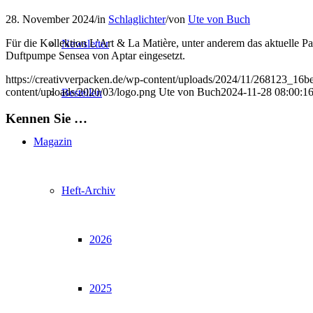
28. November 2024
/
in
Schlaglichter
/
von
Ute von Buch
Für die Kollektion L’Art & La Matière, unter anderem das aktuelle Pa
Newsletter
Duftpumpe Sensea von Aptar eingesetzt.
https://creativverpacken.de/wp-content/uploads/2024/11/268123_16
content/uploads/2020/03/logo.png
Ute von Buch
2024-11-28 08:00:1
Bestellen
Kennen Sie …
Magazin
Heft-Archiv
2026
2025