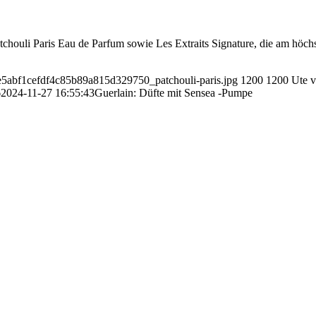
tchouli Paris Eau de Parfum sowie Les Extraits Signature, die am höch
be5abf1cefdf4c85b89a815d329750_patchouli-paris.jpg
1200
1200
Ute 
6
2024-11-27 16:55:43
Guerlain: Düfte mit Sensea -Pumpe