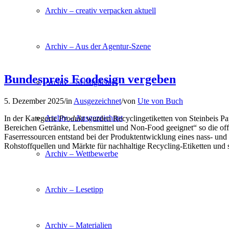
Archiv – creativ verpacken aktuell
Archiv – Aus der Agentur-Szene
Bundespreis Ecodesign vergeben
Archiv – Schlaglichter
5. Dezember 2025
/
in
Ausgezeichnet
/
von
Ute von Buch
Archiv – Ausgezeichnet
In der Kategorie
Produkt
wurden Recyclingetiketten von Steinbeis Pa
Bereichen Getränke, Lebensmittel und Non-Food geeignet“ so die off
Faserressourcen entstand bei der Produktentwicklung eines nass- und la
Rohstoffquellen und Märkte für nachhaltige Recycling-Etiketten und s
Archiv – Wettbewerbe
Archiv – Lesetipp
Archiv – Materialien