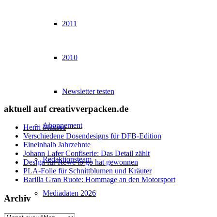
2011
2010
Newsletter testen
aktuell auf creativverpacken.de
Abonnement
Henri Matisse
Verschiedene Dosendesigns für DFB-Edition
Eineinhalb Jahrzehnte
Johann Lafer Confiserie: Das Detail zählt
Redaktionsteam
Design für Rewe to go hat gewonnen
PLA-Folie für Schnittblumen und Kräuter
Barilla Gran Ruote: Hommage an den Motorsport
Mediadaten 2026
Archiv
Archiv