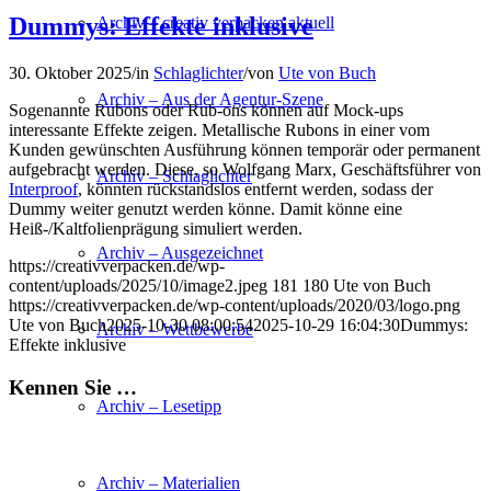
Dummys: Effekte inklusive
Archiv – creativ verpacken aktuell
30. Oktober 2025
/
in
Schlaglichter
/
von
Ute von Buch
Archiv – Aus der Agentur-Szene
Sogenannte Rubons oder Rub-ons können auf Mock-ups
interessante Effekte zeigen. Metallische Rubons in einer vom
Kunden gewünschten Ausführung können temporär oder permanent
aufgebracht werden. Diese, so Wolfgang Marx, Geschäftsführer von
Archiv – Schlaglichter
Interproof
, könnten rückstandslos entfernt werden, sodass der
Dummy weiter genutzt werden könne. Damit könne eine
Heiß-/Kaltfolienprägung simuliert werden.
Archiv – Ausgezeichnet
https://creativverpacken.de/wp-
content/uploads/2025/10/image2.jpeg
181
180
Ute von Buch
https://creativverpacken.de/wp-content/uploads/2020/03/logo.png
Ute von Buch
2025-10-30 08:00:54
2025-10-29 16:04:30
Dummys:
Archiv – Wettbewerbe
Effekte inklusive
Kennen Sie …
Archiv – Lesetipp
Archiv – Materialien