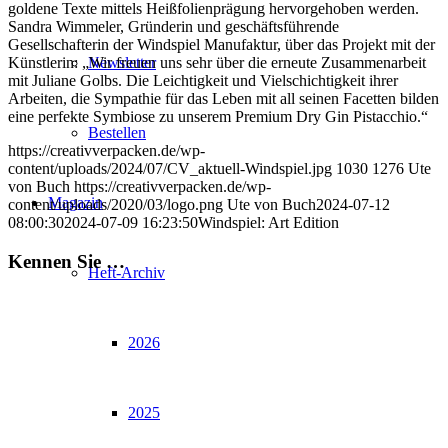
goldene Texte mittels Heißfolienprägung hervorgehoben werden.
Sandra Wimmeler, Gründerin und geschäftsführende
Gesellschafterin der Windspiel Manufaktur, über das Projekt mit der
Newsletter
Künstlerin: „Wir freuen uns sehr über die erneute Zusammenarbeit
mit Juliane Golbs. Die Leichtigkeit und Vielschichtigkeit ihrer
Arbeiten, die Sympathie für das Leben mit all seinen Facetten bilden
eine perfekte Symbiose zu unserem Premium Dry Gin Pistacchio.“
Bestellen
https://creativverpacken.de/wp-
content/uploads/2024/07/CV_aktuell-Windspiel.jpg
1030
1276
Ute
von Buch
https://creativverpacken.de/wp-
Magazin
content/uploads/2020/03/logo.png
Ute von Buch
2024-07-12
08:00:30
2024-07-09 16:23:50
Windspiel: Art Edition
Kennen Sie …
Heft-Archiv
2026
2025