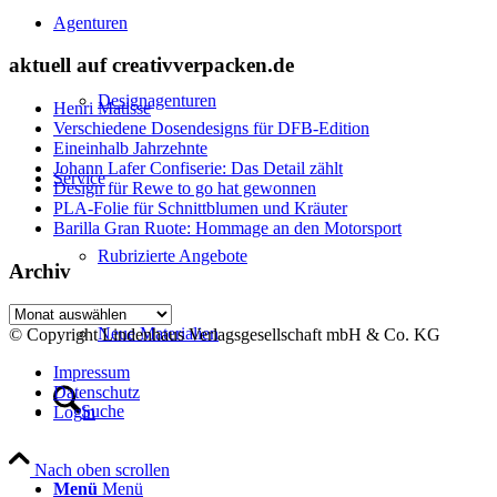
Agenturen
aktuell auf creativverpacken.de
Designagenturen
Henri Matisse
Verschiedene Dosendesigns für DFB-Edition
Eineinhalb Jahrzehnte
Johann Lafer Confiserie: Das Detail zählt
Service
Design für Rewe to go hat gewonnen
PLA-Folie für Schnittblumen und Kräuter
Barilla Gran Ruote: Hommage an den Motorsport
Rubrizierte Angebote
Archiv
Archiv
Neue Materialien
© Copyright Lindenhaus Verlagsgesellschaft mbH & Co. KG
Impressum
Datenschutz
Suche
Login
Nach oben scrollen
Menü
Menü