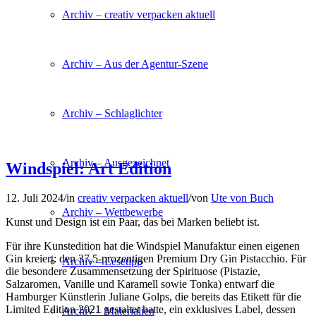
Archiv – creativ verpacken aktuell
Archiv – Aus der Agentur-Szene
Archiv – Schlaglichter
Archiv – Ausgezeichnet
Windspiel: Art Edition
12. Juli 2024
/
in
creativ verpacken aktuell
/
von
Ute von Buch
Archiv – Wettbewerbe
Kunst und Design ist ein Paar, das bei Marken beliebt ist.
Für ihre Kunstedition hat die Windspiel Manufaktur einen eigenen
Gin kreiert: den 37,5-prozentigen Premium Dry Gin Pistacchio. Für
Archiv – Lesetipp
die besondere Zusammensetzung der Spirituose (Pistazie,
Salzaromen, Vanille und Karamell sowie Tonka) entwarf die
Hamburger Künstlerin Juliane Golps, die bereits das Etikett für die
Limited Edition 2021 gestaltet hatte, ein exklusives Label, dessen
Archiv – Materialien