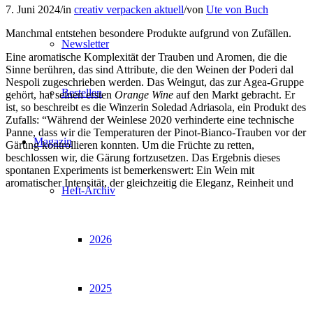
7. Juni 2024
/
in
creativ verpacken aktuell
/
von
Ute von Buch
Manchmal entstehen besondere Produkte aufgrund von Zufällen.
Newsletter
Eine aromatische Komplexität der Trauben und Aromen, die die
Sinne berühren, das sind Attribute, die den Weinen der Poderi dal
Nespoli zugeschrieben werden. Das Weingut, das zur Agea-Gruppe
Bestellen
gehört, hat seinen ersten
Orange Wine
auf den Markt gebracht. Er
ist, so beschreibt es die Winzerin Soledad Adriasola, ein Produkt des
Zufalls: “Während der Weinlese 2020 verhinderte eine technische
Panne, dass wir die Temperaturen der Pinot-Bianco-Trauben vor der
Magazin
Gärung kontrollieren konnten. Um die Früchte zu retten,
beschlossen wir, die Gärung fortzusetzen. Das Ergebnis dieses
spontanen Experiments ist bemerkenswert: Ein Wein mit
aromatischer Intensität, der gleichzeitig die Eleganz, Reinheit und
Heft-Archiv
2026
2025