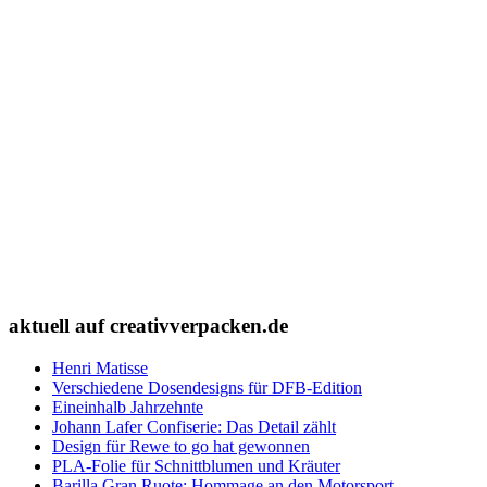
aktuell auf creativverpacken.de
Henri Matisse
Verschiedene Dosendesigns für DFB-Edition
Eineinhalb Jahrzehnte
Johann Lafer Confiserie: Das Detail zählt
Design für Rewe to go hat gewonnen
PLA-Folie für Schnittblumen und Kräuter
Barilla Gran Ruote: Hommage an den Motorsport