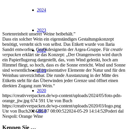
2024
2023
Sortenreinheit unserer Weine beibehält.”
Dass ein solcher Wein ein eigenständiges Gestaltungskonzept
benötigt, versteht sich von selbst. Das Etikett wurde von Ilaria
Sandri entworfen, Grafikdesignerin der Argea-Gruppe. Für
creativ
2022
verpacken
erklärt sie das Konzept: „Der Orangenwein wird durch
ein Papierflugzeug dargestellt, das, vom Wind gelenkt, hoch am
Himmel fliegt, so hoch, dass es die Sonne erreicht. Wind und Sonne
sind wesentliche und repräsentative Elemente der Natur und für den
2021
Weinbau unverzichtbar. Die runde Ausstanzung in der Mitte des
Etiketts steht für das Überwinden jeder Grenze und öffnet einen
direkten Zugang zum Wein.“
2020
https://creativverpacken.de/wp-content/uploads/2024/05/foto-pdn-
orange_jiw.jpg
674
591
Ute von Buch
https://creativverpacken.de/wp-content/uploads/2020/03/logo.png
2019
Ute von Buch
2024-06-07 08:00:52
2024-05-29 14:14:52
Poderi dal
Nespoli: Orange Wine
Kennen Sie …