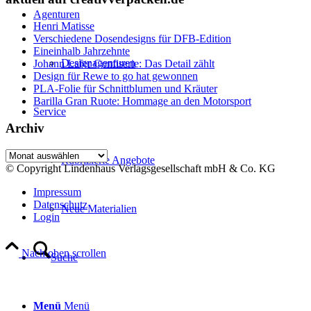
Agenturen
Henri Matisse
Verschiedene Dosendesigns für DFB-Edition
Eineinhalb Jahrzehnte
Designagenturen
Johann Lafer Confiserie: Das Detail zählt
Design für Rewe to go hat gewonnen
PLA-Folie für Schnittblumen und Kräuter
Barilla Gran Ruote: Hommage an den Motorsport
Service
Archiv
Archiv
Rubrizierte Angebote
© Copyright Lindenhaus Verlagsgesellschaft mbH & Co. KG
Impressum
Datenschutz
Neue Materialien
Login
Nach oben scrollen
Suche
Menü
Menü