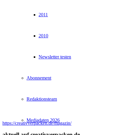
2011
2010
Newsletter testen
Abonnement
Redaktionsteam
Mediadaten 2026
https://creativverpacken.de/magazin/
aktuell auf creativverpacken.de