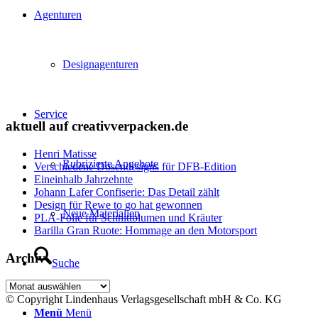
Agenturen
Designagenturen
Service
aktuell auf creativverpacken.de
Henri Matisse
Rubrizierte Angebote
Verschiedene Dosendesigns für DFB-Edition
Eineinhalb Jahrzehnte
Johann Lafer Confiserie: Das Detail zählt
Design für Rewe to go hat gewonnen
Neue Materialien
PLA-Folie für Schnittblumen und Kräuter
Barilla Gran Ruote: Hommage an den Motorsport
Archiv
Suche
Archiv
© Copyright Lindenhaus Verlagsgesellschaft mbH & Co. KG
Menü
Menü