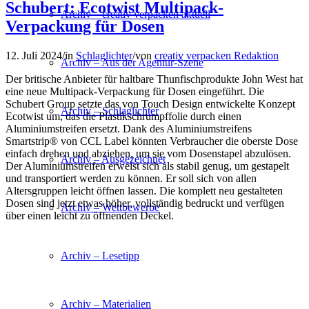
Schubert: Ecotwist Multipack-
Archiv – creativ verpacken aktuell
Verpackung für Dosen
12. Juli 2024
/
in
Schlaglichter
/
von
creativ verpacken Redaktion
Archiv – Aus der Agentur-Szene
Der britische Anbieter für haltbare Thunfischprodukte John West hat
eine neue Multipack-Verpackung für Dosen eingeführt. Die
Schubert Group setzte das von Touch Design entwickelte Konzept
Archiv – Schlaglichter
Ecotwist um, das die Plastikschrumpffolie durch einen
Aluminiumstreifen ersetzt. Dank des Aluminiumstreifens
Smartstrip® von CCL Label könnten Verbraucher die oberste Dose
einfach drehen und abziehen, um sie vom Dosenstapel abzulösen.
Archiv – Ausgezeichnet
Der Aluminiumstreifen erweist sich als stabil genug, um gestapelt
und transportiert werden zu können. Er soll sich von allen
Altersgruppen leicht öffnen lassen. Die komplett neu gestalteten
Dosen sind jetzt etwas höher, vollständig bedruckt und verfügen
Archiv – Wettbewerbe
über einen leicht zu öffnenden Deckel.
Archiv – Lesetipp
Archiv – Materialien