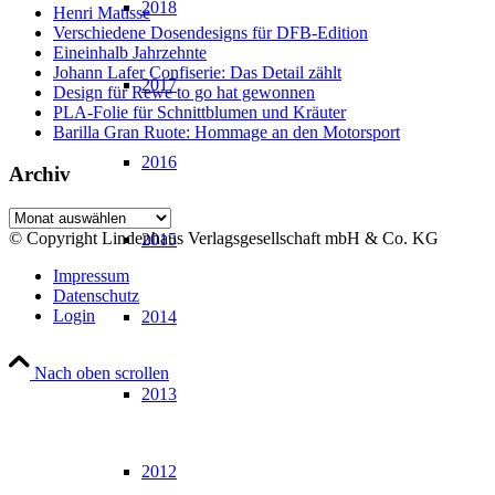
2018
Henri Matisse
Verschiedene Dosendesigns für DFB-Edition
Eineinhalb Jahrzehnte
Johann Lafer Confiserie: Das Detail zählt
2017
Design für Rewe to go hat gewonnen
PLA-Folie für Schnittblumen und Kräuter
Barilla Gran Ruote: Hommage an den Motorsport
2016
Archiv
Archiv
© Copyright Lindenhaus Verlagsgesellschaft mbH & Co. KG
2015
Impressum
Datenschutz
Login
2014
Nach oben scrollen
2013
2012