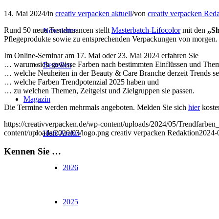
14. Mai 2024
/
in
creativ verpacken aktuell
/
von
creativ verpacken Red
Rund 50 neue Trendnuancen stellt
Masterbatch-Lifocolor
mit den
„Sh
Newsletter
Pflegeprodukte sowie zu entsprechenden Verpackungen von morgen.
Im Online-Seminar am 17. Mai oder 23. Mai 2024 erfahren Sie
… warum sich gewisse Farben nach bestimmten Einflüssen und Them
Bestellen
… welche Neuheiten in der Beauty & Care Branche derzeit Trends se
… welche Farben Trendpotenzial 2025 haben und
… zu welchen Themen, Zeitgeist und Zielgruppen sie passen.
Magazin
Die Termine werden mehrmals angeboten. Melden Sie sich
hier
kosten
https://creativverpacken.de/wp-content/uploads/2024/05/Trendfa
content/uploads/2020/03/logo.png
creativ verpacken Redaktion
2024-
Heft-Archiv
Kennen Sie …
2026
2025