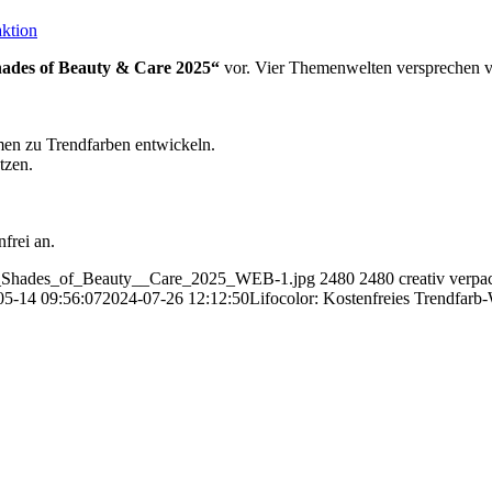
aktion
ades of Beauty & Care 2025“
vor. Vier Themenwelten versprechen vie
en zu Trendfarben entwickeln.
tzen.
frei an.
rben_Shades_of_Beauty__Care_2025_WEB-1.jpg
2480
2480
creativ verp
05-14 09:56:07
2024-07-26 12:12:50
Lifocolor: Kostenfreies Trendfar