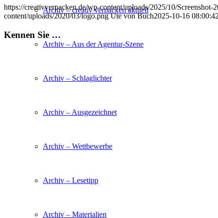
https://creativverpacken.de/wp-content/uploads/2025/10/Screenshot
Archiv – creativ verpacken aktuell
content/uploads/2020/03/logo.png
Ute von Buch
2025-10-16 08:00:4
Kennen Sie …
Archiv – Aus der Agentur-Szene
Archiv – Schlaglichter
Archiv – Ausgezeichnet
Archiv – Wettbewerbe
Archiv – Lesetipp
Archiv – Materialien