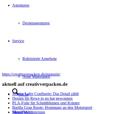
Agenturen
Designagenturen
Service
Rubrizierte Angebote
https://creativverpacken.de/magazin/
Neue Materialien
aktuell auf creativverpacken.de
Johann Lafer Confiserie: Das Detail zählt
Suche
Design für Rewe to go hat gewonnen
PLA-Folie für Schnittblumen und Kräuter
Barilla Gran Ruote: Hommage an den Motorsport
Menü
Menü
Neue Positionierung