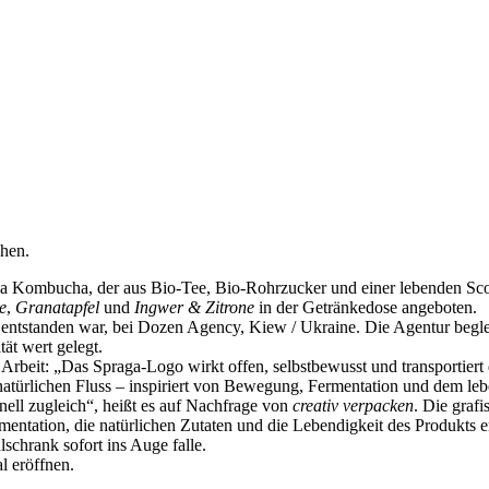
chen.
aga Kombucha, der aus Bio-Tee, Bio-Rohrzucker und einer lebenden Sc
e
,
Granatapfel
und
Ingwer & Zitrone
in der Getränkedose angeboten.
entstanden war, bei Dozen Agency, Kiew / Ukraine. Die Agentur beglei
ät wert gelegt.
Arbeit: „Das Spraga-Logo wirkt offen, selbstbewusst und transportiert
natürlichen Fluss – inspiriert von Bewegung, Fermentation und dem leb
onell zugleich“, heißt es auf Nachfrage von
creativ verpacken
. Die grafi
entation, die natürlichen Zutaten und die Lebendigkeit des Produkts eri
schrank sofort ins Auge falle.
l eröffnen.