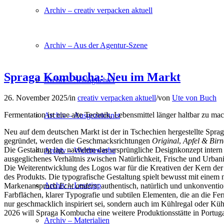
Archiv – creativ verpacken aktuell
Archiv – Aus der Agentur-Szene
Spraga Kombucha: Neu im Markt
Archiv – Schlaglichter
26. November 2025
/
in
creativ verpacken aktuell
/
von
Ute von Buch
Fermentation ist eine alte Technik, Lebensmittel länger haltbar zu ma
Archiv – Ausgezeichnet
Neu auf dem deutschen Markt ist der in Tschechien hergestellte Spr
gegründet, werden die Geschmacksrichtungen
Original
,
Apfel & Birn
Die Gestaltung lag, nachdem das ursprüngliche Designkonzept intern 
Archiv – Wettbewerbe
ausgeglichenes Verhältnis zwischen Natürlichkeit, Frische und Urbanit
Die Weiterentwicklung des Logos war für die Kreativen der Kern der 
des Produkts. Die typografische Gestaltung spielt bewusst mit einem 
Archiv – Lesetipp
Markenanspruch
Echt anders
: authentisch, natürlich und unkonventi
Farbflächen, klarer Typografie und subtilen Elementen, die an die Ferm
nur geschmacklich inspiriert sei, sondern auch im Kühlregal oder Kühl
2026 will Spraga Kombucha eine weitere Produktionsstätte in Portuga
Archiv – Materialien