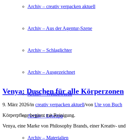
Archiv – creativ verpacken aktuell
Archiv – Aus der Agentur-Szene
Archiv – Schlaglichter
Archiv – Ausgezeichnet
Venya: Duschen für alle Körperzonen
Archiv – Wettbewerbe
9. März 2026
/
in
creativ verpacken aktuell
/
von
Ute von Buch
Körperpflege beginnt mit Reinigung.
Archiv – Lesetipp
Venya, eine Marke von Philosophy Brands, einer Kreativ- und
Archiv – Materialien