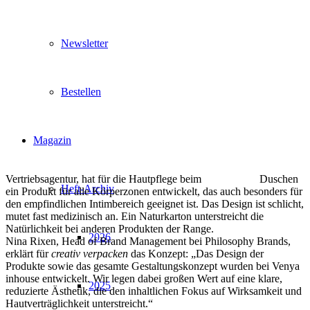
Newsletter
Bestellen
Magazin
Vertriebsagentur, hat für die Hautpflege beim
Duschen
Heft-Archiv
ein Produkt für alle Körperzonen entwickelt, das auch besonders für
den empfindlichen Intimbereich geeignet ist. Das Design ist schlicht,
mutet fast medizinisch an. Ein Naturkarton unterstreicht die
Natürlichkeit bei anderen Produkten der Range.
2026
Nina Rixen, Head of Brand Management bei Philosophy Brands,
erklärt für
creativ verpacken
das Konzept: „Das Design der
Produkte sowie das gesamte Gestaltungskonzept wurden bei Venya
inhouse entwickelt. Wir legen dabei großen Wert auf eine klare,
2025
reduzierte Ästhetik, die den inhaltlichen Fokus auf Wirksamkeit und
Hautverträglichkeit unterstreicht.“