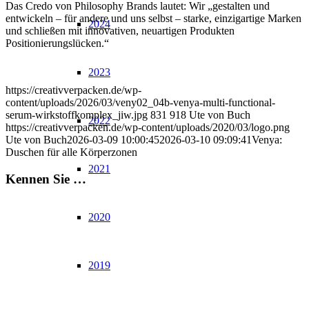
Das Credo von Philosophy Brands lautet: Wir „gestalten und
entwickeln – für andere und uns selbst – starke, einzigartige Marken
2024
und schließen mit innovativen, neuartigen Produkten
Positionierungslücken.“
2023
https://creativverpacken.de/wp-
content/uploads/2026/03/veny02_04b-venya-multi-functional-
serum-wirkstoffkomplex_jiw.jpg
831
918
Ute von Buch
2022
https://creativverpacken.de/wp-content/uploads/2020/03/logo.png
Ute von Buch
2026-03-09 10:00:45
2026-03-10 09:09:41
Venya:
Duschen für alle Körperzonen
2021
Kennen Sie …
2020
2019